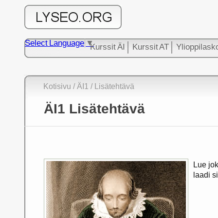
Select Language
▼
Kurssit ÄI
Kurssit AT
Ylioppilask
Kotisivu
/ ÄI1
/ Lisätehtävä
ÄI1 Lisätehtävä
Lue jo
laadi si