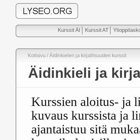
Kurssit ÄI
Kurssit AT
Ylioppilask
Kotisivu
/ Äidinkielen ja kirjallisuuden kurssit
Äidinkieli ja kirj
Kurssien aloitus- ja 
kuvaus kurssista ja l
ajantaistuu sitä muka