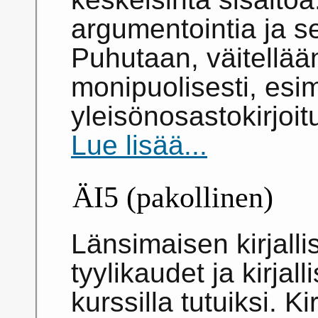
argumentointia ja s
Puhutaan, väitellään 
monipuolisesti, esim.
yleisönosastokirjoit
Lue lisää...
ÄI5 (pakollinen)
Länsimaisen kirjall
tyylikaudet ja kirjall
kurssilla tutuiksi. K