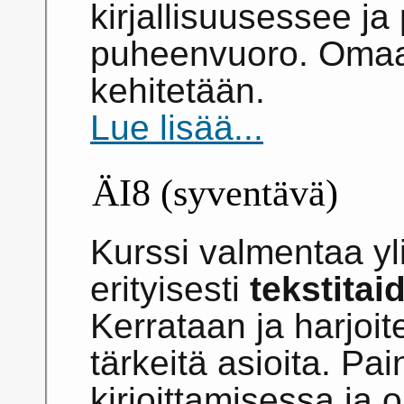
kirjallisuusessee ja
puheenvuoro. Omaa k
kehitetään.
Lue lisää...
ÄI8 (syventävä)
Kurssi valmentaa yl
erityisesti
tekstita
Kerrataan ja harjoi
tärkeitä asioita. P
kirjoittamisessa ja