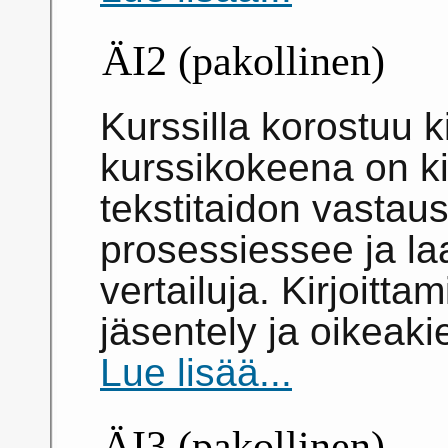
ÄI2 (pakollinen)
Kurssilla korostuu k
kurssikokeena on ki
tekstitaidon vastaus.
prosessiessee ja la
vertailuja. Kirjoitt
jäsentely ja oikeaki
Lue lisää...
ÄI3 (pakollinen)