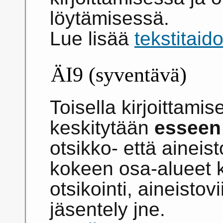
löytämisessä.
Lue lisää
tekstitaid
ÄI9 (syventävä)
Toisella kirjoittamis
keskitytään
esseen 
otsikko- että aineis
kokeen osa-alueet 
otsikointi, aineistovii
jäsentely jne.