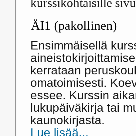
kurssikohtaisille sivu
ÄI1 (pakollinen)
Ensimmäisellä kurssi
aineistokirjoittamis
kerrataan peruskoul
omatoimisesti. Koevi
essee. Kurssin aik
lukupäiväkirja tai mu
kaunokirjasta.
Lue lisää...