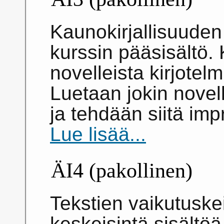
Kaunokirjallisuuden
kurssin pääsisältö. K
novelleista kirjotelm
Luetaan jokin novel
ja tehdään siitä imp
Lue lisää...
ÄI4 (pakollinen)
Tekstien vaikutuske
keskeisintä sisältöä