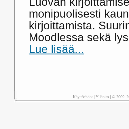
Luovan kirjoittamise
monipuolisesti kauno
kirjoittamista. Suur
Moodlessa sekä lys
Lue lisää...
Käyttöehdot
|
Ylläpito
| © 2009–