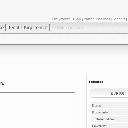
Ota yhteyttä
|
Blogi
|
Twitter
|
Netvibes
|
Scoop.it
|
oe
Tentit
Kirjoitelmat
© Mika Auramo
Latautuu
n.
KURSSI
Kurssi
Kurssi-info
Tuntisuunnitelma
Lisätehtävä