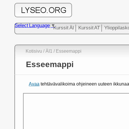
Select Language
▼
Kurssit ÄI
Kurssit AT
Ylioppilask
Kotisivu
/
ÄI1
/ Esseemappi
Esseemappi
Avaa
tehtävävalikoima ohjeineen uuteen ikkunaa