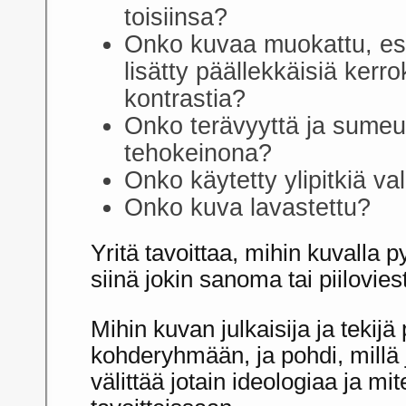
toisiinsa?
Onko kuvaa muokattu, es
lisätty päällekkäisiä kerr
kontrastia?
Onko terävyyttä ja sumeut
tehokeinona?
Onko käytetty ylipitkiä va
Onko kuva lavastettu?
Yritä tavoittaa, mihin kuvalla p
siinä jokin sanoma tai piilovies
Mihin kuvan julkaisija ja tekijä
kohderyhmään, ja pohdi, millä 
välittää jotain ideologiaa ja mi