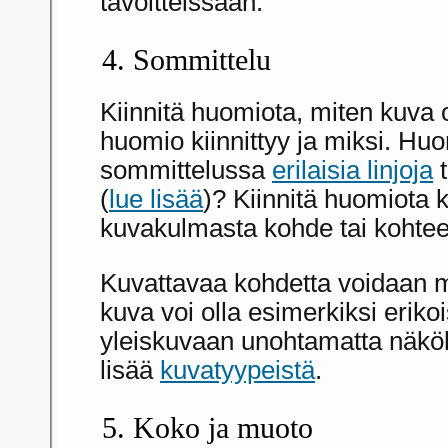
tavoitteissaan.
4. Sommittelu
Kiinnitä huomiota, miten kuva o
huomio kiinnittyy ja miksi. H
sommittelussa
erilaisia linjoja
t
(
lue lisää
)? Kiinnitä huomiota
kuvakulmasta kohde tai kohtee
Kuvattavaa kohdetta voidaan mä
kuva voi olla esimerkiksi eriko
yleiskuvaan unohtamatta näk
lisää
kuvatyypeistä
.
5. Koko ja muoto