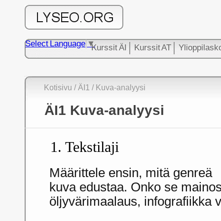
Select Language
▼
Kurssit ÄI
Kurssit AT
Ylioppilask
Kotisivu
/
ÄI1
/ Kuva-analyysi
ÄI1 Kuva-analyysi
1. Tekstilaji
Määrittele ensin, mitä genreä
kuva edustaa. Onko se mainos
öljyvärimaalaus, infografiikka 