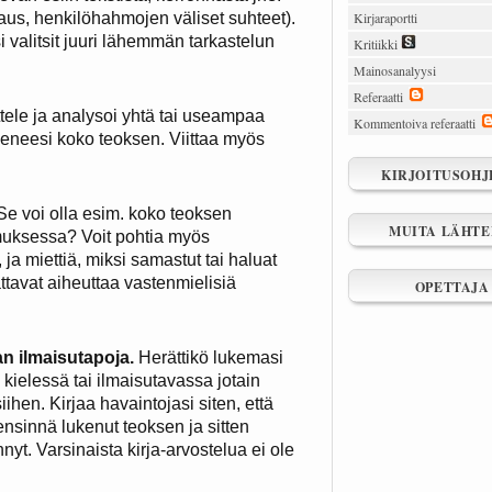
aus, henkilöhahmojen väliset suhteet).
Kirjaraportti
 valitsit juuri lähemmän tarkastelun
Kritiikki
Mainosanalyysi
Referaatti
tele ja analysoi yhtä tai useampaa
Kommentoiva referaatti
lukeneesi koko teoksen. Viittaa myös
KIRJOITUSOHJ
 Se voi olla esim. koko teoksen
MUITA LÄHTE
omuksessa? Voit pohtia myös
ja miettiä, miksi samastut tai haluat
ttavat aiheuttaa vastenmielisiä
OPETTAJA
an ilmaisutapoja.
Herättikö lukemasi
n kielessä tai ilmaisutavassa jotain
iihen. Kirjaa havaintojasi siten, että
 ensinnä lukenut teoksen ja sitten
nyt. Varsinaista kirja-arvostelua ei ole