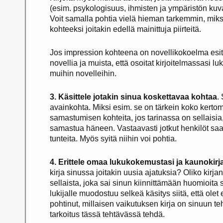
(esim. psykologisuus, ihmisten ja ympäristön kuv
Voit samalla pohtia vielä hieman tarkemmin, miksi
kohteeksi joitakin edellä mainittuja piirteitä.
Jos impression kohteena on novellikokoelma esit
novellia ja muista, että osoitat kirjoitelmassasi 
muihin novelleihin.
3. Käsittele jotakin sinua koskettavaa kohtaa
.
avainkohta. Miksi esim. se on tärkein koko kert
samastumisen kohteita, jos tarinassa on sellaisia, 
samastua häneen. Vastaavasti jotkut henkilöt saa
tunteita. Myös syitä niihin voi pohtia.
4. Erittele omaa lukukokemustasi ja kaunokirj
kirja sinussa joitakin uusia ajatuksia? Oliko kirja
sellaista, joka sai sinun kiinnittämään huomioita s
lukijalle muodostuu selkeä käsitys siitä, että olet
pohtinut, millaisen vaikutuksen kirja on sinuun teh
tarkoitus tässä tehtävässä tehdä.