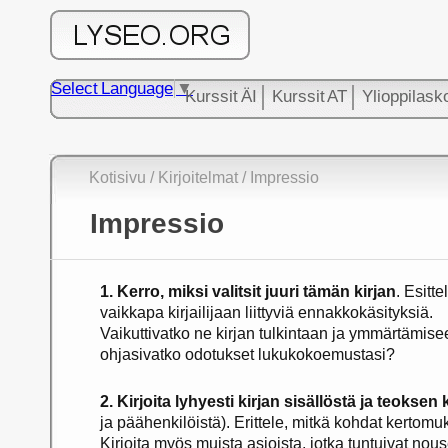
Select Language
▼
Kurssit ÄI
Kurssit AT
Ylioppilask
Kotisivu
/
Kirjoitelmat
/ Impressio
Impressio
1. Kerro, miksi valitsit juuri tämän kirjan
. Esitte
vaikkapa kirjailijaan liittyviä ennakkokäsityksiä.
Vaikuttivatko ne kirjan tulkintaan ja ymmärtämise
ohjasivatko odotukset lukukokoemustasi?
2. Kirjoita lyhyesti kirjan sisällöstä ja teoksen
ja päähenkilöistä). Erittele, mitkä kohdat kertom
Kirjoita myös muista asioista, jotka tuntuivat nous