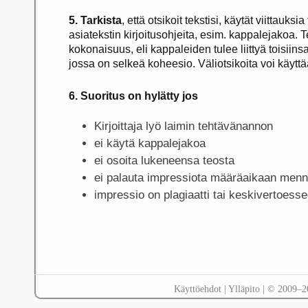
5. Tarkista
, että otsikoit tekstisi, käytät viittauk
asiatekstin kirjoitusohjeita, esim. kappalejakoa.
kokonaisuus, eli kappaleiden tulee liittyä toisiins
jossa on selkeä koheesio. Väliotsikoita voi käyttä
6. Suoritus on hylätty jos
Kirjoittaja lyö laimin tehtävänannon
ei käytä kappalejakoa
ei osoita lukeneensa teosta
ei palauta impressiota määräaikaan men
impressio on plagiaatti tai keskivertoess
Käyttöehdot
|
Ylläpito
| © 2009–