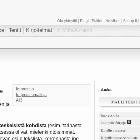
Ota yhteyttä
|
Blogi
|
Twitter
|
Netvibes
|
Scoop.it
|
oe
Tentit
Kirjoitelmat
© Mika Auramo
Impressio
Latautuu
le
Impressiomalleja
ÄI3
MALLITEKST
en ja
Impressioita
Lukupäiväkirjoja
 keskeisistä kohdista
(esim. tarinasta
Kirjallisuusessee
uksessa olivat mielenkiintoisimmat.
Kirjallisuusessee runosta
evan esiin tekstistä, kerronnasta jne.