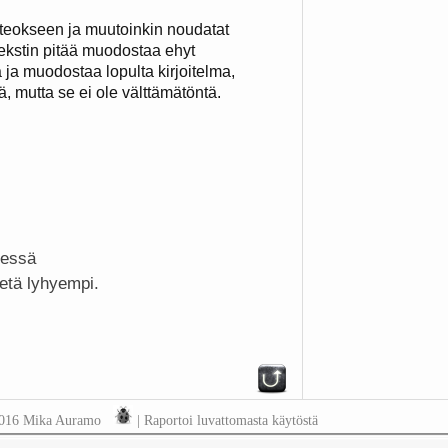
sia teokseen ja muutoinkin noudatat
 Tekstin pitää muodostaa ehyt
a ja muodostaa lopulta kirjoitelma,
ä, mutta se ei ole välttämätöntä.
nessä
eetä lyhyempi.
2016 Mika Auramo
|
Raportoi luvattomasta käytöstä