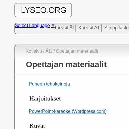
Select Language
▼
Kurssit ÄI
Kurssit AT
Ylioppilask
Kotisivu
/
ÄI1
/ Opettajan materiaalit
Opettajan materiaalit
Puheen tehokeinoja
Harjoitukset
PowerPoint-karaoke (Wordpress.com)
Kuvat