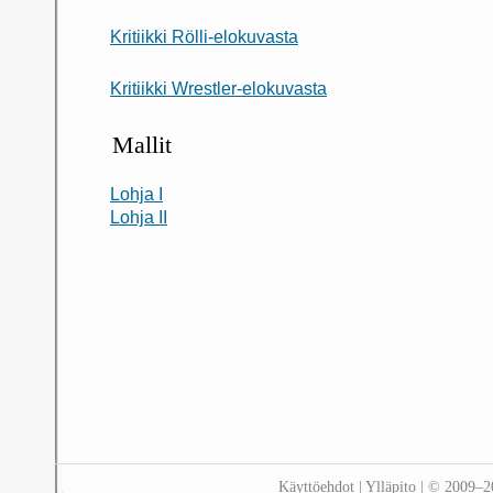
Kritiikki Rölli-elokuvasta
Kritiikki Wrestler-elokuvasta
Mallit
Lohja I
Lohja II
Käyttöehdot
|
Ylläpito
| © 2009–