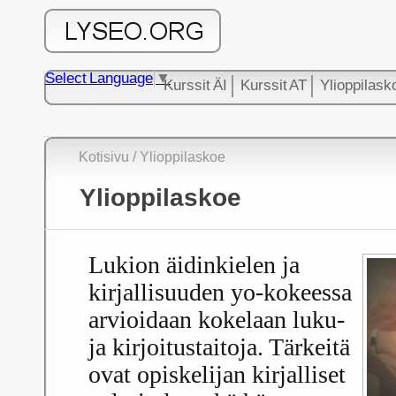
Select Language
▼
Kurssit ÄI
Kurssit AT
Ylioppilask
Kotisivu
/
Ylioppilaskoe
Ylioppilaskoe
Lukion äidinkielen ja
kirjallisuuden yo-kokeessa
arvioidaan kokelaan luku-
ja kirjoitustaitoja. Tärkeitä
ovat opiskelijan kirjalliset