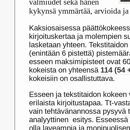
valmiudet sekä hänen
kykynsä ymmärtää, arvioida ja 
Kaksiosaisessa päättökokeessa 
kirjoituskertaa ja molempien su
lasketaan yhteen. Tekstitaido
(enintään 6 pistettä) pistemäär
esseen maksimipisteet ovat 
kokeista on yhteensä
114 (54 
kokeisiin on osallistuttava.
Esseen ja tekstitaidon kokeen 
erilaista kirjoitustapaa. Tt-vas
vain tehtävänannossa pysyvä ti
analyyttinen esitys. Esseessä
olla laveampia ja monipuolise