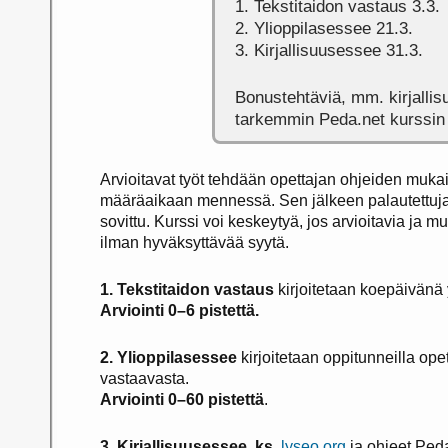
1. Tekstitaidon vastaus 3.3.
2. Ylioppilasessee 21.3.
3. Kirjallisuusessee 31.3.
Bonustehtäviä, mm. kirjallis
tarkemmin Peda.net kurssin
Arvioitavat työt tehdään opettajan ohjeiden mukai
määräaikaan mennessä. Sen jälkeen palautettuja te
sovittu. Kurssi voi keskeytyä, jos arvioitavia ja m
ilman hyväksyttävää syytä.
1. Tekstitaidon vastaus
kirjoitetaan koepäivänä 
Arviointi 0–6 pistettä.
2. Ylioppilasessee
kirjoitetaan oppitunneilla op
vastaavasta.
Arviointi 0–60 pistettä
.
3. Kirjallisuusessee, ks.
lyseo.org
ja ohjeet Peda