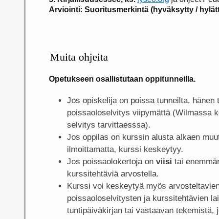
Arviointi: Suoritusmerkintä (hyväksytty / hylät
Muita ohjeita
Opetukseen osallistutaan oppitunneilla.
Jos opiskelija on poissa tunneilta, hänen t
poissaoloselvitys viipymättä (Wilmassa k
selvitys tarvittaesssa).
Jos oppilas on kurssin alusta alkaen muu
ilmoittamatta, kurssi keskeytyy.
Jos poissaolokertoja on
viisi
tai enemmän,
kurssitehtäviä arvostella.
Kurssi voi keskeytyä myös arvosteltavien
poissaoloselvitysten ja kurssitehtävien 
tuntipäiväkirjan tai vastaavan tekemistä, 