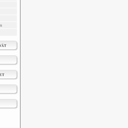
ti
VÄT
ET