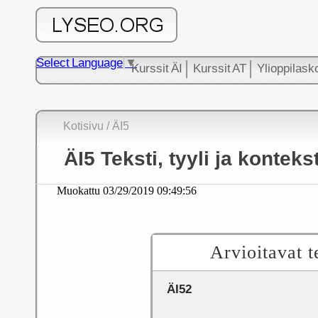
Select Language
▼
Kurssit ÄI
Kurssit AT
Ylioppilask
Kotisivu
/
ÄI5
ÄI5 Teksti, tyyli ja kontekst
Muokattu
03/29/2019 09:49:56
Arvioitavat t
ÄI52