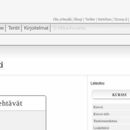
Ota yhteyttä
|
Blogi
|
Twitter
|
Netvibes
|
Scoop.it
|
oe
Tentit
Kirjoitelmat
© Mika Auramo
i
Latautuu
KURSSI
ehtävät
Kurssi
Kurssi-info
Tuntisuunnitelma
Lisätehtävä