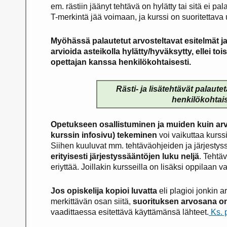
em. rästiin jäänyt tehtävä on hylätty tai sitä ei 
T-merkintä jää voimaan, ja kurssi on suoritettava
Myöhässä palautetut arvosteltavat esitelmät ja
arvioida asteikolla hylätty/hyväksytty, ellei tois
opettajan kanssa henkilökohtaisesti.
Rästi- ja lisätehtävät palaute
henkilökohtais
Opetukseen osallistuminen ja muiden kuin arvo
kurssin infosivu) tekeminen
voi vaikuttaa kurs
Siihen kuuluvat mm. tehtäväohjeiden ja järjesty
erityisesti järjestyssääntöjen luku neljä
. Tehtäv
eriyttää. Joillakin kursseilla on lisäksi oppilaan v
Jos opiskelija kopioi luvatta
eli plagioi jonkin a
merkittävän osan siitä,
suorituksen arvosana on
vaadittaessa esitettävä käyttämänsä lähteet.
Ks. p