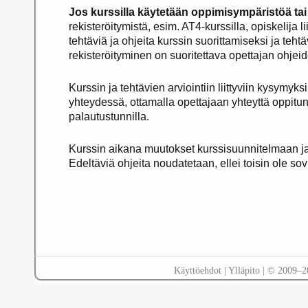
Jos kurssilla käytetään oppimisympäristöä tai
rekisteröitymistä, esim. AT4-kurssilla, opiskelija l
tehtäviä ja ohjeita kurssin suorittamiseksi ja teh
rekisteröityminen on suoritettava opettajan ohjei
Kurssin ja tehtävien arviointiin liittyviin kysymyk
yhteydessä, ottamalla opettajaan yhteyttä oppitu
palautustunnilla.
Kurssin aikana muutokset kurssisuunnitelmaan ja 
Edeltäviä ohjeita noudatetaan, ellei toisin ole sovi
Käyttöehdot
|
Ylläpito
| © 2009–