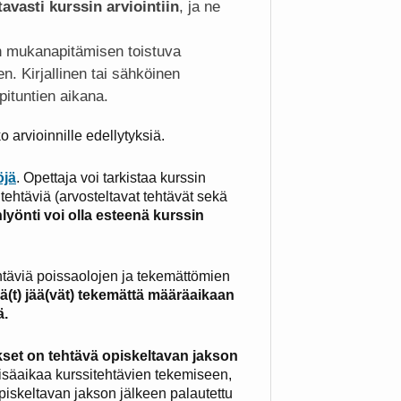
avasti kurssin arviointiin
, ja ne
n mukanapitämisen toistuva
n. Kirjallinen tai sähköinen
ituntien aikana.
 arvioinnille edellytyksiä.
öjä
. Opettaja voi tarkistaa kurssin
n tehtäviä (arvosteltavat tehtävät sekä
lyönti voi olla esteenä kurssin
ehtäviä poissaolojen ja tekemättömien
vä(t) jää(vät) tekemättä määräaikaan
ä.
ukset on tehtävä opiskeltavan jakson
isäaikaa kurssitehtävien tekemiseen,
opiskeltavan jakson jälkeen palautettu