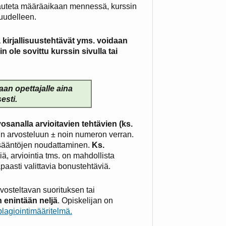
palauteta määräaikaan mennessä, kurssin
 uudelleen.
 kirjallisuustehtävät yms. voidaan
in ole sovittu kurssin sivulla tai
taan opettajalle aina
esti.
sanalla arvioitavien tehtävien (ks.
sin arvosteluun ± noin numeron verran.
ssääntöjen noudattaminen.
Ks.
iä, arviointia tms. on mahdollista
apaasti valittavia bonustehtäviä.
rvosteltavan suorituksen tai
 enintään neljä
. Opiskelijan on
lagiointimääritelmä.