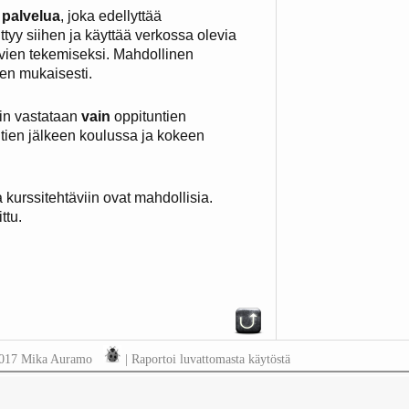
 palvelua
, joka edellyttää
iittyy siihen ja käyttää verkossa olevia
tävien tekemiseksi. Mahdollinen
den mukaisesti.
siin vastataan
vain
oppituntien
ntien jälkeen koulussa ja kokeen
kurssitehtäviin ovat mahdollisia.
ttu.
2017 Mika Auramo
|
Raportoi luvattomasta käytöstä