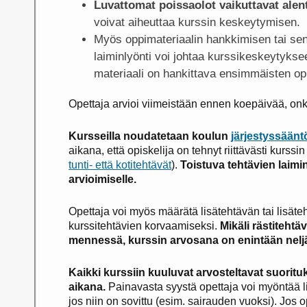
Luvattomat poissaolot vaikuttavat alent
voivat aiheuttaa kurssin keskeytymisen.
Myös oppimateriaalin hankkimisen tai se
laiminlyönti voi johtaa kurssikeskeytyksee
materiaali on hankittava ensimmäisten opp
Opettaja arvioi viimeistään ennen koepäivää, onko
Kursseilla noudatetaan koulun
järjestyssäänt
aikana, että opiskelija on tehnyt riittävästi kurssi
tunti- että kotitehtävät
).
Toistuva tehtävien laimin
arvioimiselle.
Opettaja voi myös määrätä lisätehtävän tai lisät
kurssitehtävien korvaamiseksi.
Mikäli rästitehtä
mennessä, kurssin arvosana on enintään nelj
Kaikki kurssiin kuuluvat arvosteltavat suorit
aikana.
Painavasta syystä opettaja voi myöntää l
jos niin on sovittu (esim. sairauden vuoksi). Jos 