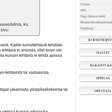
Uusinta
OPS
Diigo (kurssin linkit)
Hesarin klassikkoautomaat
uusesitelmä, ks.
Kirjalistoja
 sivu
KURSSITEHTÄ
sesti. Kaikki kurssitehtävät tehdään
htäviä ei arvioida, ellei toisin ole
MALLIT
uita kurssin tehtäviä ei tehdä ajoissa
HARJOITUKS
yo-tehtävistä tai vastaavista.
OPPILAS
ettajan jakamasta ylioppilaskokeesta tai
OPETTAJA
.netissä kurssin infosivulla.