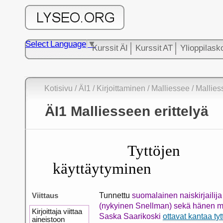
Select Language
▼
Kurssit ÄI
Kurssit AT
Ylioppilask
Kotisivu
/ ÄI1
/
Kirjoittaminen
/
Malliessee
/ Mallies
ÄI1 Malliesseen erittelyä
Tyttöjen
käyttäytyminen
Viittaus
Tunnettu
suomalainen naiskirjailij
(nykyinen Snellman) sekä hänen mi
Kirjoittaja viittaa
Saska Saarikoski
ottavat kantaa ty
aineistoon