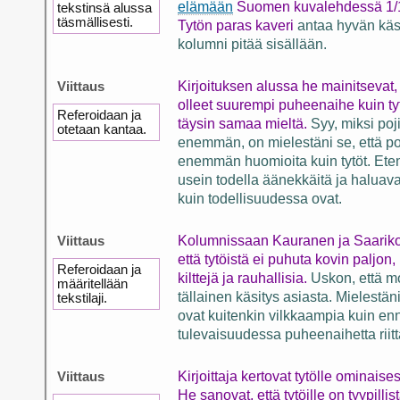
elämään
Suomen kuvalehdessä 1/
tekstinsä alussa
täsmällisesti.
Tytön paras kaveri
antaa hyvän käs
kolumni pitää sisällään.
Viittaus
Kirjoituksen alussa he mainitsevat, 
olleet suurempi puheenaihe kuin tytö
Referoidaan ja
täysin samaa mieltä.
Syy, miksi po
otetaan kantaa.
enemmän, on mielestäni se, että po
enemmän huomioita kuin tytöt. Eten
usein todella äänekkäitä ja halua
kuin todellisuudessa ovat.
Viittaus
Kolumnissaan Kauranen ja Saarikosk
että tytöistä ei puhuta kovin paljon,
Referoidaan ja
kilttejä ja rauhallisia.
Uskon, että m
määritellään
tällainen käsitys asiasta. Mielestän
tekstilaji.
ovat kuitenkin vilkkaampia kuin enn
tulevaisuudessa puheenaihetta riit
Viittaus
Kirjoittaja kertovat tytölle ominaise
He sanovat, että tytöille on tyypilli