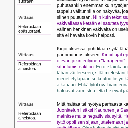
suoraan.
puhutaankin enemmän kuin tyttöjen
tappelu välitunnilla on näkyvää, j
Viittaus
siihen puututaan.
Niin kuin tekstiss
väkivallassa ketään ei satuteta fyys
Referoidaan
välinen henkinen väkivalta on use
epäsuorasti.
sitä ei havaita kovin helposti.
Kirjoituksessa pohditaan syitä tähä
Viittaus
parinmuodostukseen.
Kirjoittajat ep
olevan jokin erityinen "tarrageeni"
Referoidaan
sitoutumisreaktion.
En ole lainkaa
aineistoa.
tähän väitteeseen, sillä mielestäni t
menettelytapaan se kuuluu tietynik
aikanaan. Ehkä tytöt ovat vain ennal
haluavat varmistua, että he eivät jä
Viittaus
Mitä haittaa tai hyötyä parhaasta ka
Juonittelun lisäksi Kauranen ja Saa
Referoidaan
mainitse muita negatiivisia syitä. 
aineistoa.
tyttö oppii sen sijaan juttelemaan