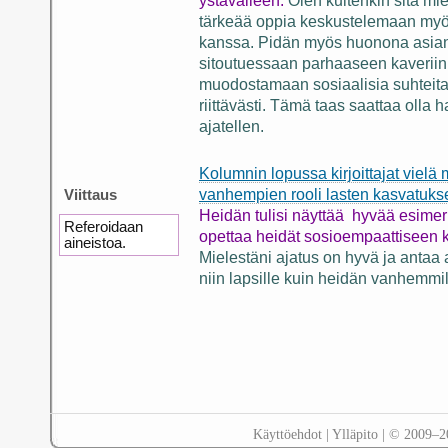
ystävälleen.
Olen kuitenkin sitä miel
tärkeää oppia keskustelemaan my
kanssa. Pidän myös huonona asiana
sitoutuessaan parhaaseen kaveriin t
muodostamaan sosiaalisia suhteita t
riittävästi. Tämä taas saattaa olla h
ajatellen.
Kolumnin lopussa kirjoittajat vielä 
Viittaus
vanhempien rooli lasten kasvatuks
Heidän tulisi näyttää hyvää esimerkk
Referoidaan
opettaa heidät sosioempaattiseen
aineistoa.
Mielestäni ajatus on hyvä ja antaa 
niin lapsille kuin heidän vanhemmi
Käyttöehdot
|
Ylläpito
| © 2009–