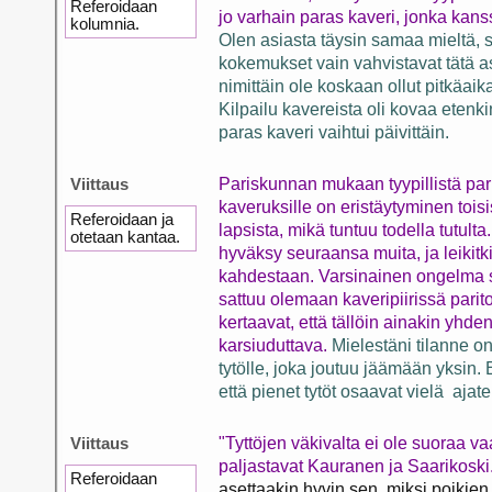
Referoidaan
jo varhain paras kaveri, jonka kans
kolumnia.
Olen
asiasta täysin samaa mieltä, 
kokemukset vain vahvistavat tätä asi
nimittäin ole koskaan ollut pitkäaik
Kilpailu kavereista oli kovaa etenki
paras kaveri vaihtui päivittäin.
Viittaus
Pariskunnan mukaan tyypillistä pa
kaveruksille on eristäytyminen tois
Referoidaan ja
lapsista, mikä tuntuu todella tutulta
otetaan kantaa.
hyväksy seuraansa muita, ja leikitk
kahdestaan. Varsinainen ongelma sy
sattuu olemaan kaveripiirissä parito
kertaavat, että tällöin ainakin yhden
karsiuduttava.
Mielestäni tilanne o
tytölle, joka joutuu jäämään yksin. 
että pienet tytöt osaavat vielä ajatel
Viittaus
"Tyttöjen väkivalta ei ole suoraa va
paljastavat Kauranen ja Saarikoski
Referoidaan
asettaakin hyvin sen, miksi poikien