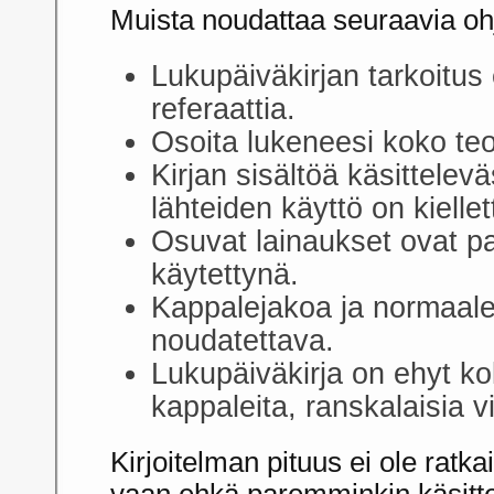
Muista noudattaa seuraavia ohj
Lukupäiväkirjan tarkoitus 
referaattia.
Osoita lukeneesi koko teo
Kirjan sisältöä käsittele
lähteiden käyttö on kiellet
Osuvat lainaukset ovat pai
käytettynä.
Kappalejakoa ja normaalej
noudatettava.
Lukupäiväkirja on ehyt kok
kappaleita, ranskalaisia vi
Kirjoitelman pituus ei ole ratk
vaan ehkä paremminkin käsittely