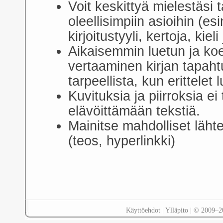
Voit keskittyä mielestäsi 
oleellisimpiin asioihin (es
kirjoitustyyli, kertoja, kieli
Aikaisemmin luetun ja ko
vertaaminen kirjan tapahtu
tarpeellista, kun erittele
Kuvituksia ja piirroksia ei
elävöittämään tekstiä.
Mainitse mahdolliset lähte
(teos, hyperlinkki)
Käyttöehdot
|
Ylläpito
| © 2009–