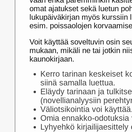
omat ajatukset sekä luetun poh
lukupäiväkirjan myös kurssiin l
esim. poissaolojen korvaamise
Voit käyttää soveltuvin osin s
mukaan, mikäli ne tai jotkin ni
kaunokirjaan.
Kerro tarinan keskeiset ko
siinä samalla luettua.
Eläydy tarinaan ja tulkits
(novellianalyysiin perehtyn
Väliotsikointia voi käyttää
Omia ennakko-odotuksia v
Lyhyehkö kirjailijaesittely