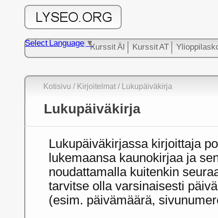
Select Language
▼
Kurssit ÄI
Kurssit AT
Ylioppilask
Kotisivu
/
Kirjoitelmat
/ Lukupäiväkirja
Lukupäiväkirja
Lukupäiväkirjassa kirjoittaja po
lukemaansa kaunokirjaa ja sen
noudattamalla kuitenkin seuraav
tarvitse olla varsinaisesti päi
(esim. päivämäärä, sivunumerot