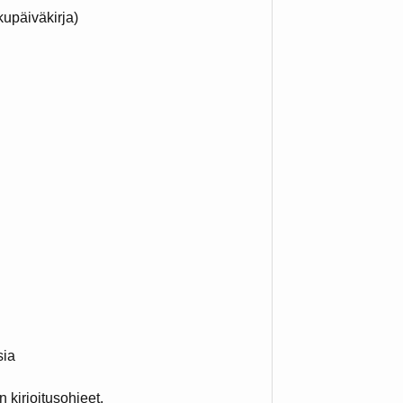
kupäiväkirja)
sia
 kirjoitusohjeet.