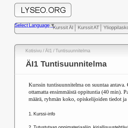
Select Language
▼
Kurssit ÄI
Kurssit AT
Ylioppilask
Kotisivu
/
ÄI1
/ Tuntisuunnitelma
ÄI1 Tuntisuunnitelma
Kurssin tuntisuunnitelma on suuntaa antava.
ottamatta ensimmäistä oppituntia (40 min). Pa
määrä, ryhmän koko, opiskelijoiden tiedot ja 
1. Kurssi-info
2. Tutustutaan oppimateriaaliin, kirjallisuustehtäv