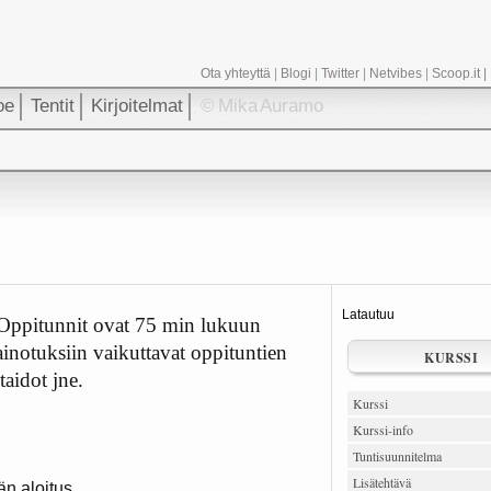
Ota yhteyttä
|
Blogi
|
Twitter
|
Netvibes
|
Scoop.it
|
oe
Tentit
Kirjoitelmat
© Mika Auramo
Latautuu
 Oppitunnit ovat 75 min lukuun
inotuksiin vaikuttavat oppituntien
KURSSI
taidot jne.
Kurssi
Kurssi-info
Tuntisuunnitelma
Lisätehtävä
än aloitus