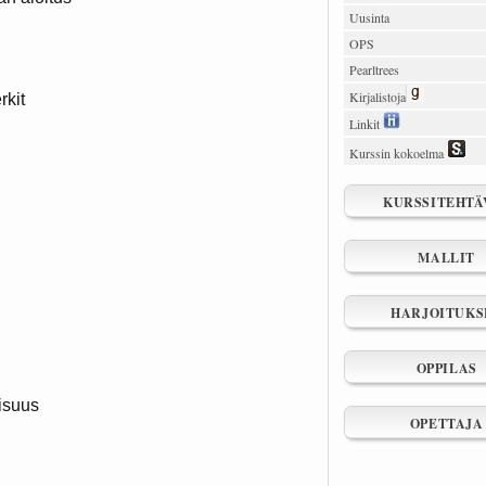
Uusinta
OPS
Pearltrees
Kirjalistoja
rkit
Linkit
Kurssin kokoelma
KURSSITEHTÄ
MALLIT
HARJOITUKS
OPPILAS
lisuus
OPETTAJA