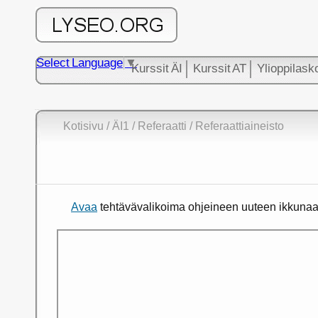
Select Language
▼
Kurssit ÄI
Kurssit AT
Ylioppilask
Kotisivu
/
ÄI1
/ Referaatti / Referaattiaineisto
Avaa
tehtävävalikoima ohjeineen uuteen ikkunaa