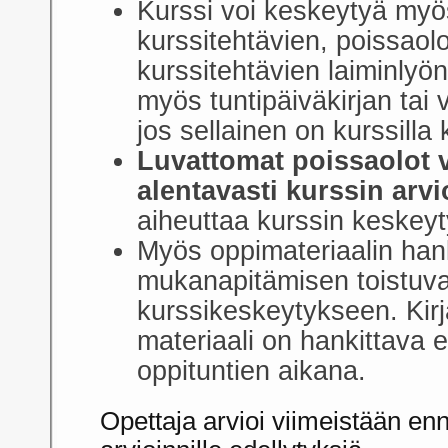
Kurssi voi keskeytyä myö
kurssitehtävien, poissaolo
kurssitehtävien laiminlyö
myös tuntipäiväkirjan tai
jos sellainen on kurssilla
Luvattomat poissaolot v
alentavasti kurssin arvi
aiheuttaa kurssin keskey
Myös oppimateriaalin han
mukanapitämisen toistuva 
kurssikeskeytykseen. Kirj
materiaali on hankittava
oppituntien aikana.
Opettaja arvioi viimeistään e