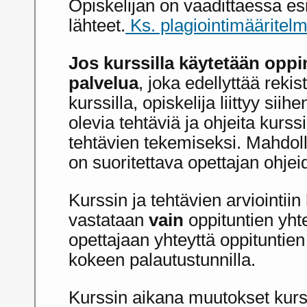
Opiskelijan on vaadittaessa es
lähteet.
Ks. plagiointimääritelm
Jos kurssilla käytetään oppi
palvelua
, joka edellyttää reki
kurssilla, opiskelija liittyy sii
olevia tehtäviä ja ohjeita kurss
tehtävien tekemiseksi. Mahdoll
on suoritettava opettajan ohje
Kurssin ja tehtävien arviointiin 
vastataan
vain
oppituntien yht
opettajaan yhteyttä oppituntien
kokeen palautustunnilla.
Kurssin aikana muutokset kurs