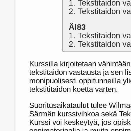
1. Tekstitaidon v
2. Tekstitaidon v
ÄI83
1. Tekstitaidon v
2. Tekstitaidon v
Kurssilla kirjoitetaan vähintään
tekstitaidon vastausta ja sen li
monipuolisesti oppitunneilla y
tekstititaidon koetta varten.
Suoritusaikataulut tulee Wilma
Särmän kurssivihkoa sekä Tekst
Kurssi voi keskeytyä, jos opiske
oppimateriaalia ja muita oppimi