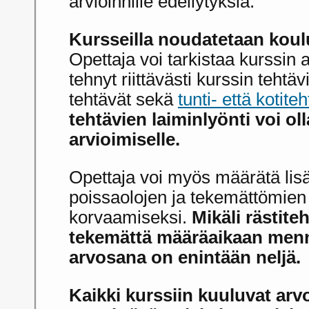
arvioinnille edellytyksiä.
Kursseilla noudatetaan kou
Opettaja voi tarkistaa kurssin a
tehnyt riittävästi kurssin tehtäv
tehtävät sekä
tunti- että kotite
tehtävien laiminlyönti voi ol
arvioimiselle.
Opettaja voi myös määrätä lisä
poissaolojen ja tekemättömien 
korvaamiseksi.
Mikäli rästiteh
tekemättä määräaikaan menn
arvosana on enintään neljä.
Kaikki kurssiin kuuluvat arv