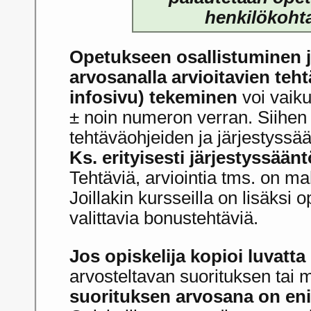
henkilökohta
Opetukseen osallistuminen 
arvosanalla arvioitavien teht
infosivu) tekeminen
voi vaik
± noin numeron verran. Siihen
tehtäväohjeiden ja järjestyssä
Ks. erityisesti järjestyssäänt
Tehtäviä, arviointia tms. on mah
Joillakin kursseilla on lisäksi 
valittavia bonustehtäviä.
Jos opiskelija kopioi luvatta
arvosteltavan suorituksen tai m
suorituksen arvosana on eni