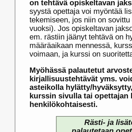
on tehtävä opiskeltavan jaks
syystä opettaja voi myöntää li
tekemiseen, jos niin on sovittu
vuoksi). Jos opiskeltavan jakso
em. rästiin jäänyt tehtävä on hyl
määräaikaan mennessä, kurssi
voimaan, ja kurssi on suoritett
Myöhässä palautetut arvostel
kirjallisuustehtävät yms. vo
asteikolla hylätty/hyväksytty,
kurssin sivulla tai opettajan
henkilökohtaisesti.
Rästi- ja lisä
palautetaan opett