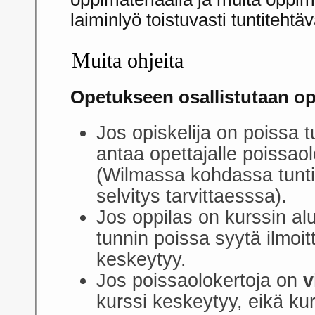
laiminlyö toistuvasti tuntitehtä
Muita ohjeita
Opetukseen osallistutaan op
Jos opiskelija on poissa t
antaa opettajalle poissaol
(Wilmassa kohdassa tunti
selvitys tarvittaesssa).
Jos oppilas on kurssin a
tunnin poissa syytä ilmoit
keskeytyy.
Jos poissaolokertoja on
v
kurssi keskeytyy, eikä kur