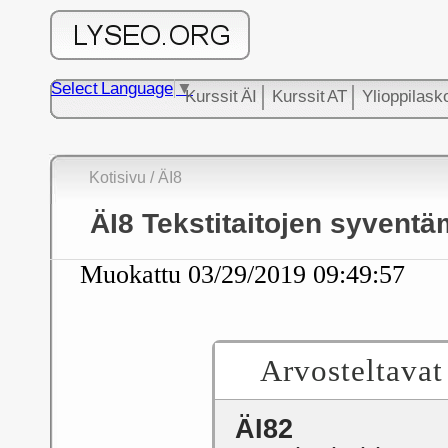
Select Language
▼
Kurssit ÄI
Kurssit AT
Ylioppilask
Kotisivu
/
ÄI8
ÄI8 Tekstitaitojen syvent
Muokattu
03/29/2019 09:49:57
Arvosteltavat
ÄI82