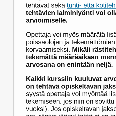
tehtävät sekä
tunti- että kotite
tehtävien laiminlyönti voi ol
arvioimiselle.
Opettaja voi myös määrätä lisä
poissaolojen ja tekemättömien 
korvaamiseksi.
Mikäli rästiteh
tekemättä määräaikaan menn
arvosana on enintään neljä.
Kaikki kurssiin kuuluvat arv
on tehtävä opiskeltavan jaks
syystä opettaja voi myöntää li
tekemiseen, jos niin on sovittu
vuoksi). Jos opiskeltavan jakso