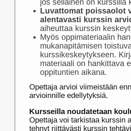
jos sellainen on kurssilla
Luvattomat poissaolot v
alentavasti kurssin arvi
aiheuttaa kurssin keskey
Myös oppimateriaalin han
mukanapitämisen toistuva 
kurssikeskeytykseen. Kirj
materiaali on hankittava
oppituntien aikana.
Opettaja arvioi viimeistään e
arvioinnille edellytyksiä.
Kursseilla noudatetaan kou
Opettaja voi tarkistaa kurssin a
tehnyt riittävästi kurssin tehtäv