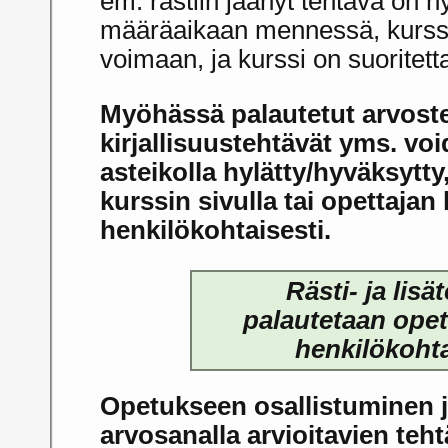
em. rästiin jäänyt tehtävä on hyl
määräaikaan mennessä, kurssi
voimaan, ja kurssi on suoritett
Myöhässä palautetut arvostel
kirjallisuustehtävät yms. vo
asteikolla hylätty/hyväksytty,
kurssin sivulla tai opettajan
henkilökohtaisesti.
Rästi- ja lisä
palautetaan opett
henkilökohta
Opetukseen osallistuminen 
arvosanalla arvioitavien teht