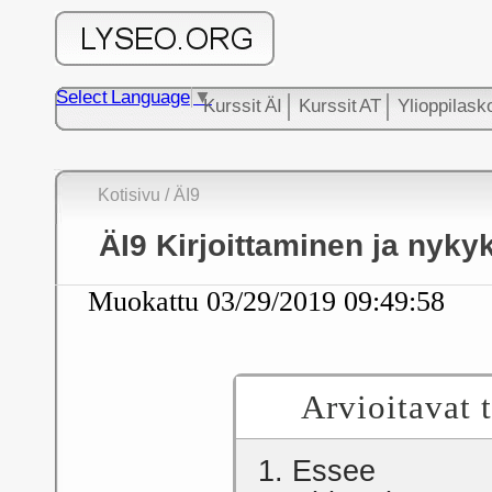
Select Language
▼
Kurssit ÄI
Kurssit AT
Ylioppilask
Kotisivu
/ ÄI9
ÄI9 Kirjoittaminen ja nykyk
Muokattu
03/29/2019 09:49:58
Arvioitavat 
1. Essee