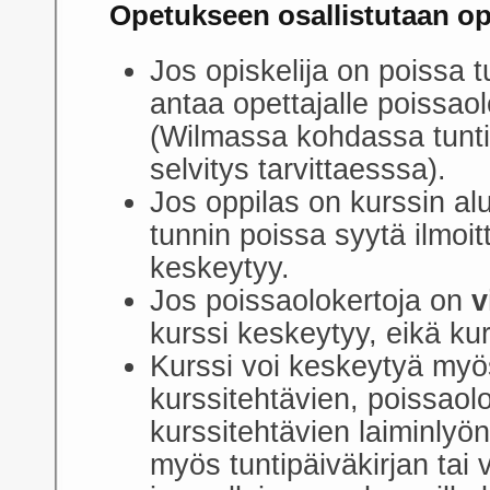
Opetukseen osallistutaan op
Jos opiskelija on poissa t
antaa opettajalle poissaol
(Wilmassa kohdassa tunti
selvitys tarvittaesssa).
Jos oppilas on kurssin a
tunnin poissa syytä ilmoit
keskeytyy.
Jos poissaolokertoja on
v
kurssi keskeytyy, eikä kur
Kurssi voi keskeytyä myö
kurssitehtävien, poissaolo
kurssitehtävien laiminlyö
myös tuntipäiväkirjan tai