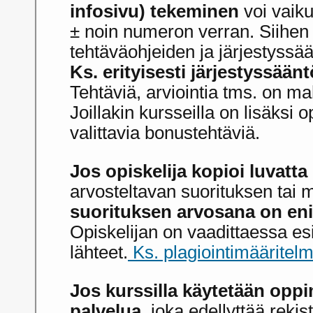
infosivu) tekeminen
voi vaik
± noin numeron verran. Siihen
tehtäväohjeiden ja järjestyssä
Ks. erityisesti järjestyssäänt
Tehtäviä, arviointia tms. on mah
Joillakin kursseilla on lisäksi 
valittavia bonustehtäviä.
Jos opiskelija kopioi luvatta
arvosteltavan suorituksen tai m
suorituksen arvosana on eni
Opiskelijan on vaadittaessa es
lähteet.
Ks. plagiointimääritelm
Jos kurssilla käytetään oppi
palvelua
, joka edellyttää reki