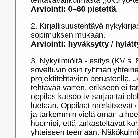
Arviointi: 0–60 pistettä
.
2. Kirjallisuustehtävä nykykirjas
sopimuksen mukaan.
Arviointi: hyväksytty / hylätt
3. Nykyilmiöitä - esitys (KV s
soveltuvin osin ryhmän yhteine
projektitehtävien perusteella. J
tehtävää varten, erikseen ei tar
oppilas katsoo tv-sarjaa tai el
luetaan. Oppilaat merkitsevät
ja tarkemmin vielä oman aihee
huomioi, että tarkasteltavat koh
yhteiseen teemaan. Näkökulmia 