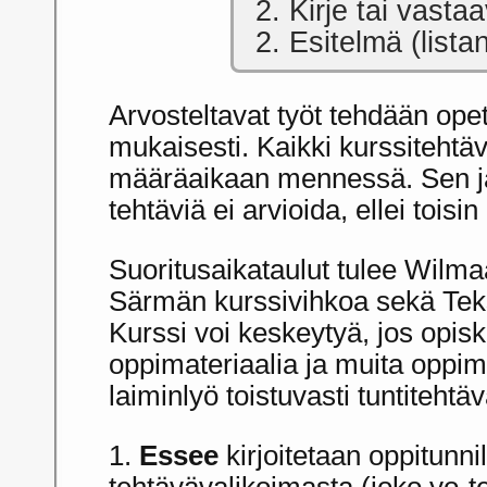
2. Kirje tai vasta
2. Esitelmä (list
Arvosteltavat työt tehdään ope
mukaisesti. Kaikki kurssitehtä
määräaikaan mennessä. Sen jä
tehtäviä ei arvioida, ellei toisin
Suoritusaikataulut tulee Wilma
Särmän kurssivihkoa sekä Tekst
Kurssi voi keskeytyä, jos opiske
oppimateriaalia ja muita oppimi
laiminlyö toistuvasti tuntitehtä
1.
Essee
kirjoitetaan oppitunni
tehtävävalikoimasta (joko yo-te