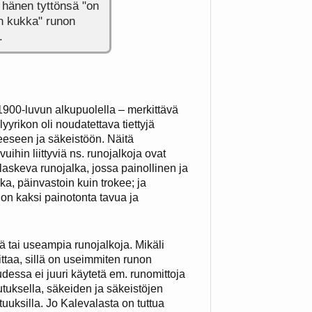
 hänen tyttönsä "on
on kukka" runon
.
 1900-luvun alkupuolella – merkittävä
lyyrikon oli noudatettava tiettyjä
eeseen ja säkeistöön. Näitä
avuihin liittyviä ns. runojalkoja ovat
laskeva runojalka, jossa painollinen ja
a, päinvastoin kuin trokee; ja
 on kaksi painotonta tavua ja
ä tai useampia runojalkoja. Mikäli
ttaa, sillä on useimmiten runon
udessa ei juuri käytetä em. runomittoja
tuksella, säkeiden ja säkeistöjen
uuksilla. Jo Kalevalasta on tuttua