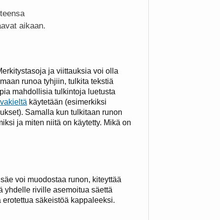
nteensa
aavat aikaan.
Merkitystasoja ja viittauksia voi olla
aan runoa tyhjiin, tulkita tekstiä
pia mahdollisia tulkintoja luetusta
vakieltä
käytetään (esimerkiksi
taukset). Samalla kun tulkitaan runon
iksi ja miten niitä on käytetty. Mikä on
i säe voi muodostaa runon, kiteyttää
 yhdelle riville asemoitua säettä
lä erotettua säkeistöä kappaleeksi.