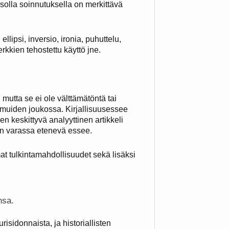
asolla soinnutuksella on merkittävä
ellipsi, inversio, ironia, puhuttelu,
rkkien tehostettu käyttö jne.
mutta se ei ole välttämätöntä tai
a muiden joukossa. Kirjallisuusessee
en keskittyvä analyyttinen artikkeli
den varassa etenevä essee.
at tulkintamahdollisuudet sekä lisäksi
nsa.
risidonnaista, ja historiallisten