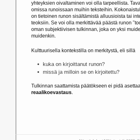
yhteyksien oivaltaminen voi olla tarpeellista. Taval
omissa runoissaan muihin teksteihin. Kokonaistulk
on tietoinen runon sisältämistä alluusioista tai in
teoksiin. Se voi olla merkittävää päästä runon "tode
oman subjektiivisen tulkinnan, joka on yksi muide
muidenkin.
Kulttuurisella kontekstilla on merkitystä, eli sillä
kuka on kirjoittanut runon?
missä ja milloin se on kirjoitettu?
Tulkinnan saattamista päätökseen ei pidä asettaa
reaalikoevastaus
.