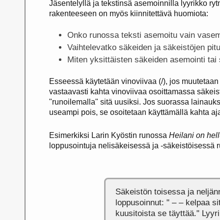
Jäsentelyllä ja tekstinsä asemoinnilla lyyrikko ryt
rakenteeseen on myös kiinnitettävä huomiota:
Onko runossa teksti asemoitu vain vase
Vaihtelevatko säkeiden ja säkeistöjen pit
Miten yksittäisten säkeiden asemointi tai
Esseessä käytetään vinoviivaa (/), jos muutetaan
vastaavasti kahta vinoviivaa osoittamassa säkeist
"runoilemalla" sitä uusiksi. Jos suorassa lainauk
useampi pois, se osoitetaan käyttämällä kahta aj
Esimerkiksi Larin Kyöstin runossa
Heilani on hel
loppusointuja nelisäkeisessä ja -säkeistöisessä 
Säkeistön toisessa ja neljä
loppusoinnut: " – – kelpaa si
kuusitoista se täyttää." Lyy