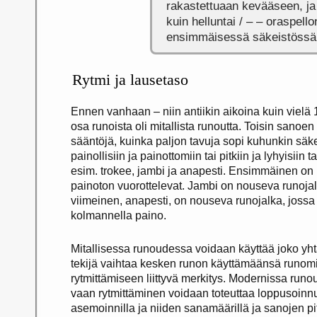
rakastettuaan kevääseen, ja
kuin helluntai / – – oraspell
ensimmäisessä säkeistössä
Rytmi ja lausetaso
Ennen vanhaan – niin antiikin aikoina kuin vielä
osa runoista oli mitallista runoutta. Toisin sanoen 
sääntöjä, kuinka paljon tavuja sopi kuhunkin säk
painollisiin ja painottomiin tai pitkiin ja lyhyisiin t
esim. trokee, jambi ja anapesti. Ensimmäinen on 
painoton vuorottelevat. Jambi on nouseva runojalk
viimeinen, anapesti, on nouseva runojalka, jossa
kolmannella paino.
Mitallisessa runoudessa voidaan käyttää joko yht
tekijä vaihtaa kesken runon käyttämäänsä runomi
rytmittämiseen liittyvä merkitys. Modernissa runo
vaan rytmittäminen voidaan toteuttaa loppusoinnu
asemoinnilla ja niiden sanamäärillä ja sanojen pit