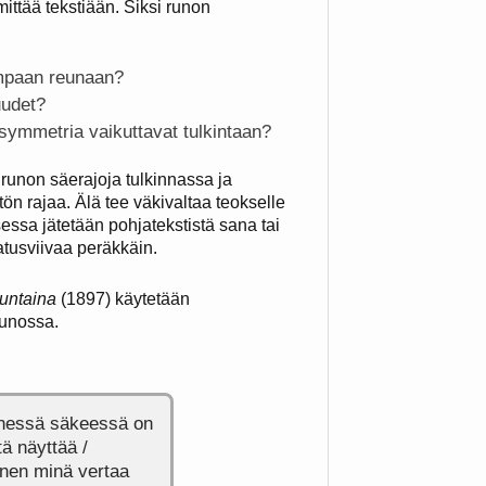
mittää tekstiään. Siksi runon
mpaan reunaan?
uudet?
 symmetria vaikuttavat tulkintaan?
 runon säerajoja tulkinnassa ja
ön rajaa. Älä tee väkivaltaa teokselle
sessa jätetään pohjatekstistä sana tai
atusviivaa peräkkäin.
luntaina
(1897) käytetään
runossa.
nnessä säkeessä on
tä näyttää /
rinen minä vertaa