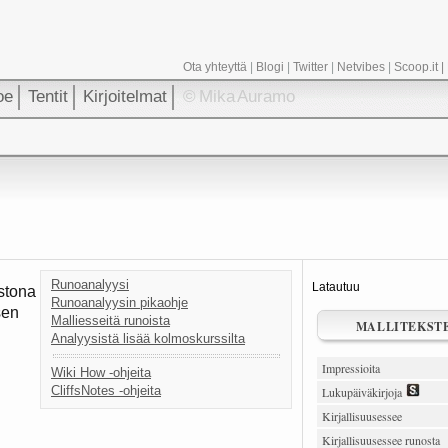
Ota yhteyttä
|
Blogi
|
Twitter
|
Netvibes
|
Scoop.it
|
oe
Tentit
Kirjoitelmat
© Mika Auramo
Runoanalyysi
Latautuu
istona
Runoanalyysin pikaohje
sen
Malliesseitä runoista
MALLITEKST
Analyysistä lisää kolmoskurssilta
Impressioita
Wiki How -ohjeita
CliffsNotes -ohjeita
Lukupäiväkirjoja
Kirjallisuusessee
Kirjallisuusessee runosta