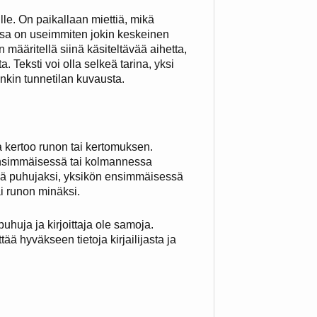
lle. On paikallaan miettiä, mikä
ssa on useimmiten jokin keskeinen
n määritellä siinä käsiteltävää aihetta,
a. Teksti voi olla selkeä tarina, yksi
nkin tunnetilan kuvausta.
ka kertoo runon tai kertomuksen.
ensimmäisessä tai kolmannessa
tää puhujaksi, yksikön ensimmäisessä
i runon minäksi.
uhuja ja kirjoittaja ole samoja.
ää hyväkseen tietoja kirjailijasta ja