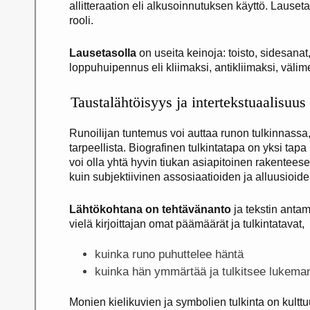
allitteraation eli alkusoinnutuksen käyttö. Lauset
rooli.
Lausetasolla
on useita keinoja: toisto, sidesanat, 
loppuhuipennus eli kliimaksi, antikliimaksi, välime
Taustalähtöisyys ja intertekstuaalisuus
Runoilijan tuntemus voi auttaa runon tulkinnassa, 
tarpeellista. Biografinen tulkintatapa on yksi tap
voi olla yhtä hyvin tiukan asiapitoinen rakenteese
kuin subjektiivinen assosiaatioiden ja alluusioi
Lähtökohtana on tehtävänanto
ja tekstin antam
vielä kirjoittajan omat päämäärät ja tulkintatavat,
kuinka runo puhuttelee häntä
kuinka hän ymmärtää ja tulkitsee lukema
Monien kielikuvien ja symbolien tulkinta on kulttuu