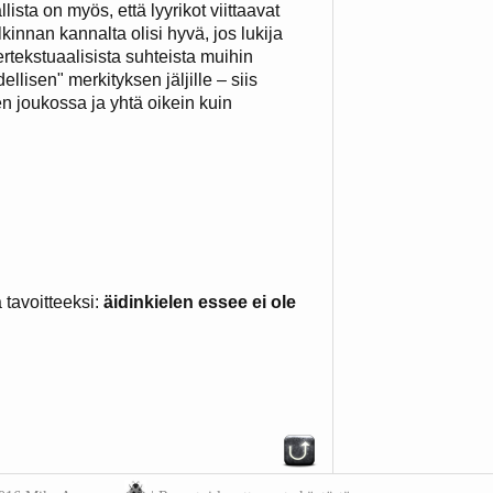
lista on myös, että lyyrikot viittaavat
innan kannalta olisi hyvä, jos lukija
tertekstuaalisista suhteista muihin
llisen" merkityksen jäljille – siis
n joukossa ja yhtä oikein kuin
 tavoitteeksi:
äidinkielen essee ei ole