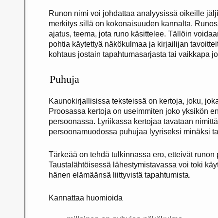
Runon nimi voi johdattaa analyysissä oikeille jälji
merkitys sillä on kokonaisuuden kannalta. Runo
ajatus, teema, jota runo käsittelee. Tällöin voidaa
pohtia käytettyä näkökulmaa ja kirjailijan tavoitteit
kohtaus jostain tapahtumasarjasta tai vaikkapa jo
Puhuja
Kaunokirjallisissa teksteissä on kertoja, joku, jo
Proosassa kertoja on useimmiten joko yksikön 
persoonassa. Lyriikassa kertojaa tavataan nimit
persoonamuodossa puhujaa lyyriseksi minäksi ta
Tärkeää on tehdä tulkinnassa ero, etteivät runon p
Taustalähtöisessä lähestymistavassa voi toki käytt
hänen elämäänsä liittyvistä tapahtumista.
Kannattaa huomioida