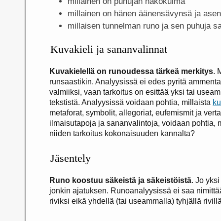
millainen on puhujan näkökulma
millainen on hänen äänensävynsä ja ase
millaisen tunnelman runo ja sen puhuja s
Kuvakieli ja sananvalinnat
Kuvakielellä on runoudessa tärkeä merkitys
. 
runsaastikin. Analyysissä ei edes pyritä ammentam
valmiiksi, vaan tarkoitus on esittää yksi tai useam
tekstistä. Analyysissä voidaan pohtia, millaista
ku
metaforat, symbolit, allegoriat, eufemismit ja ver
ilmaisutapoja ja sananvalintoja, voidaan pohtia, m
niiden tarkoitus kokonaisuuden kannalta?
Jäsentely
Runo koostuu säkeistä ja säkeistöistä
. Jo yks
jonkin ajatuksen. Runoanalyysissä ei saa nimittää
riviksi eikä yhdellä (tai useammalla) tyhjällä rivil