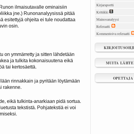
Kirjaraportti
. Runon ilmaisutavalle ominaisiin
Kritiikki
boliikka jne.) Runonanalyysissä pitää
Mainosanalyysi
ä esitettyjä ohjeita ei tule noudattaa
vin osin.
Referaatti
Kommentoiva referaatti
KIRJOITUSOHJ
tu on ymmärretty ja sitten lähdetään
lukea ja tulkita kokonaisuutena eikä
MUITA LÄHTE
öä tai kertosäettä.
OPETTAJA
ellään rinnakkain ja pyritään löytämään
ai rakenne.
e, eikä tulkinta-anarkiaan pidä sortua.
luetusta tekstistä. Pohjatekstiä ei voi
miseksi.