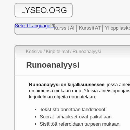
Select Language
▼
Kurssit ÄI
Kurssit AT
Ylioppilask
Kotisivu
/
Kirjoitelmat
/ Runoanalyysi
Runoanalyysi
Runoanalyysi on kirjallisuusessee
, jossa aine
on nimensä mukaan runo. Yleisiä aineistopohjai
kirjoitelman ohjeita noudatetaan:
Tekstistä annetaan lähdetiedot.
Suorat lainaukset ovat paikallaan.
Sisältöä referoidaan tarpeen mukaan.