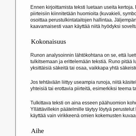
Ennen kirjoittamista teksti luetaan useita kertoja
piirteisiin kiinnitetään huomioita (kuvakieli, sym
osoittaa perustulkintataitojen hallintaa. Jäljempän
kaavamaisesti vaan käyttää niitä hyödyksi soveltu
Kokonaisuus
Runon analysoinnin lähtökohtana on se, että luet
tulkitsemaan ja erittelemään tekstiä. Runo pitää 
yksittäisiä säkeitä tai osaa, vaikkapa yhtä säkeist
Jos tehtävään liittyy useampia runoja, niitä käsit
yhteisiä tai erottavia piirteitä, esimerkiksi teema t
Tulkittava teksti on aina esseen päähuomion kohd
Yllättävillekin päätelmille täytyy löytyä perustelut 
käyttää vain virikkeenä omien kokemusten kuvaa
Aihe