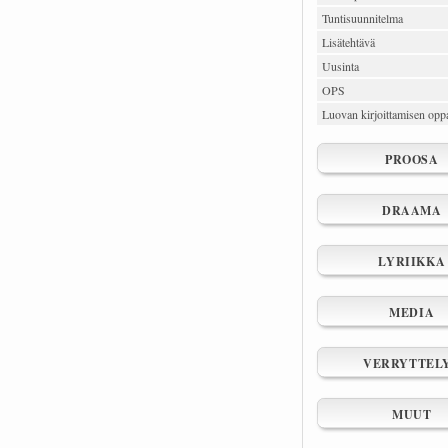
Tuntisuunnitelma
Lisätehtävä
Uusinta
OPS
Luovan kirjoittamisen oppa
PROOSA
DRAAMA
LYRIIKKA
MEDIA
VERRYTTEL
MUUT