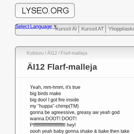
Select Language
▼
Kurssit ÄI
Kurssit AT
Ylioppilask
Kotisivu
/ ÄI12
/ Flarf-malleja
ÄI12 Flarf-malleja
Yeah, mm-hmm, it's true
big birds make
big doo! I got fire inside
my "huppa"-chimp(TM)
gonna be agreessive, greasy aw yeah god
wanna DOOT! DOOT!
Pffffffffffffffffffffffffft! hey!
oooh yeah baby gonna shake & bake then take