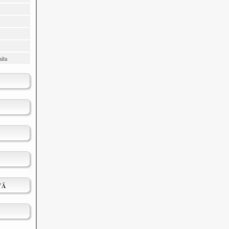
ita
YÄ