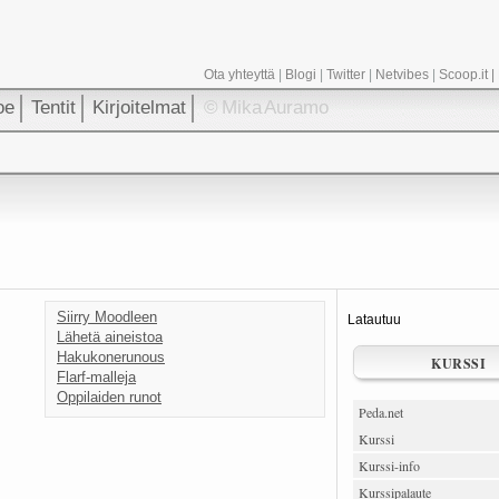
Ota yhteyttä
|
Blogi
|
Twitter
|
Netvibes
|
Scoop.it
|
oe
Tentit
Kirjoitelmat
© Mika Auramo
Siirry Moodleen
Latautuu
Lähetä aineistoa
Hakukonerunous
KURSSI
Flarf-malleja
Oppilaiden runot
Peda.net
Kurssi
Kurssi-info
Kurssipalaute