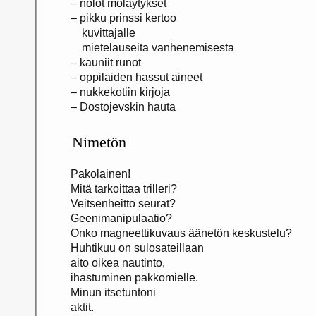
– nolot möläytykset
– pikku prinssi kertoo
kuvittajalle
mietelauseita vanhenemisesta
– kauniit runot
– oppilaiden hassut aineet
– nukkekotiin kirjoja
– Dostojevskin hauta
Nimetön
Pakolainen!
Mitä tarkoittaa trilleri?
Veitsenheitto seurat?
Geenimanipulaatio?
Onko magneettikuvaus äänetön keskustelu?
Huhtikuu on sulosateillaan
aito oikea nautinto,
ihastuminen pakkomielle.
Minun itsetuntoni
aktit.