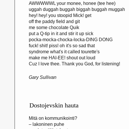
AWWWWWL your monee, honee (tee hee)
uggah duggah buggah biggah buggah muggah
hey! hey! you stoopid Mick! get
off the paddy field and git
me some chocolate Quik
put a Q-tip in it and stir it up sick
pocka-mocka-chocka-locka-DING DONG
fuck! shit! piss! oh it's so sad that
syndrome what's it called tourette's
make me HAI-EE! shout out loud
Cuz I love thee. Thank you God, for listening!
Gary Sullivan
Dostojevskin hauta
Mitä on kommunikointi?
– lakoninen puhe