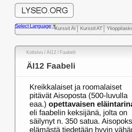
Select Language
▼
Kurssit ÄI
Kurssit AT
Ylioppilask
Kotisivu
/ ÄI12
/ Faabeli
ÄI12 Faabeli
Kreikkalaiset ja roomalaiset
pitävät Aisoposta (500-luvulla
eaa.)
opettavaisen eläintari
eli faabelin keksijänä, jolta on
säilynyt n. 350 satua. Aisopok
elämästä tiedetään hyvin vähän