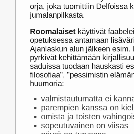
orja, joka tuomittiin Delfoissa
jumalanpilkasta.
Roomalaiset
käyttivät faabele
opetuksessa antamaan lisävär
Ajanlaskun alun jälkeen esim.
pyrkivät kehittämään kirjallisu
saduissa tuodaan hauskasti es
filosofiaa”, ”pessimistin elämän
huumoria:
valmistautumatta ei kann
parempien kanssa on kielle
omista ja toisten vahingoi
sopeutuvainen on viisas