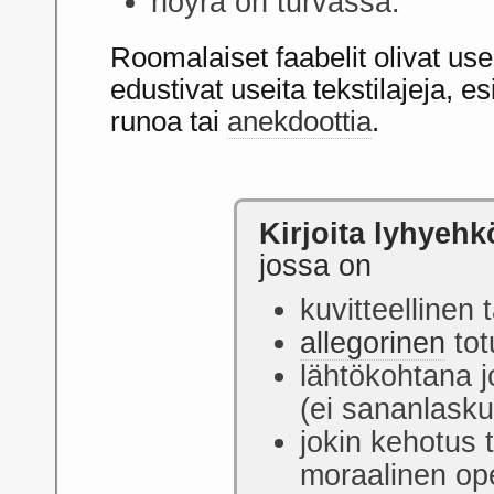
nöyrä on turvassa.
Roomalaiset faabelit olivat use
edustivat useita tekstilajeja, es
runoa tai
anekdoottia
.
Kirjoita lyhyehk
jossa on
kuvitteellinen 
allegorinen
tot
lähtökohtana j
(ei sananlasku
jokin kehotus t
moraalinen op