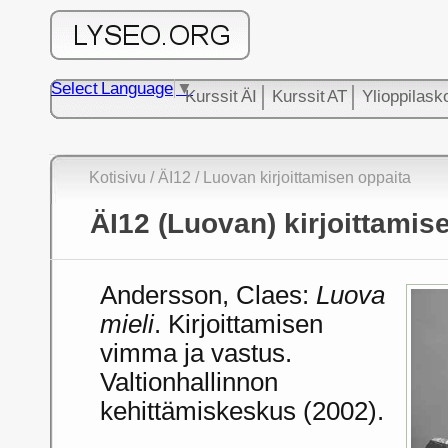
Select Language
▼
Kurssit ÄI
Kurssit AT
Ylioppilask
Kotisivu
/ ÄI12
/ Luovan kirjoittamisen oppaita
ÄI12 (Luovan) kirjoittamis
Andersson, Claes:
Luova
mieli
. Kirjoittamisen
vimma ja vastus.
Valtionhallinnon
kehittämiskeskus (2002).