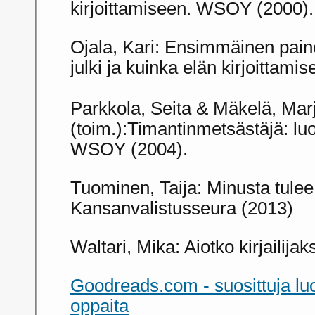
kirjoittamiseen. WSOY (2000)
Ojala, Kari: Ensimmäinen paino
julki ja kuinka elän kirjoittami
Parkkola, Seita & Mäkelä, Marj
(toim.):Timantinmetsästäjä: lu
WSOY (2004).
Tuominen, Taija: Minusta tulee k
Kansanvalistusseura (2013)
Waltari, Mika: Aiotko kirjailij
Goodreads.com - suosittuja luo
oppaita