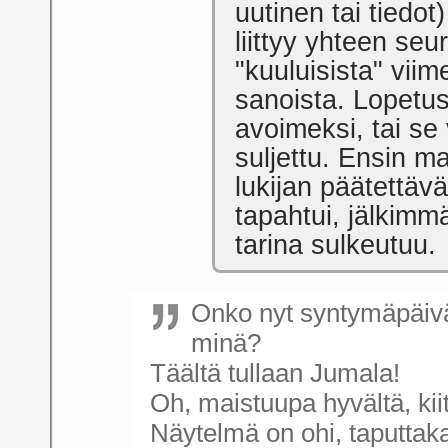
uutinen tai tiedot)
liittyy yhteen seu
"kuuluisista" viim
sanoista. Lopetus
avoimeksi, tai se 
suljettu. Ensin ma
lukijan päätettävä
tapahtui, jälkimm
tarina sulkeutuu.
Onko nyt syntymäpäivä
minä?
Täältä tullaan Jumala!
Oh, maistuupa hyvältä, kii
Näytelmä on ohi, taputtak