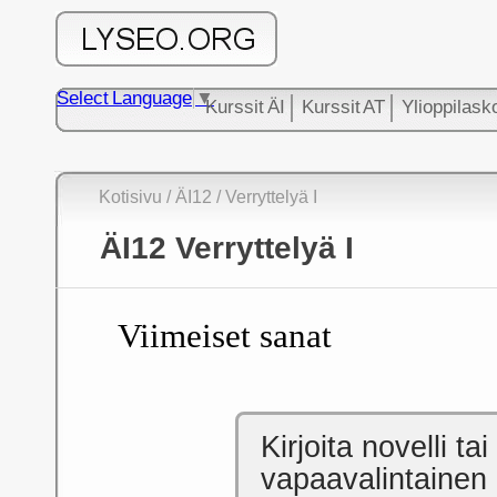
Select Language
▼
Kurssit ÄI
Kurssit AT
Ylioppilask
Kotisivu
/ ÄI12
/ Verryttelyä I
ÄI12 Verryttelyä I
Viimeiset sanat
Kirjoita novelli tai
vapaavalintainen 