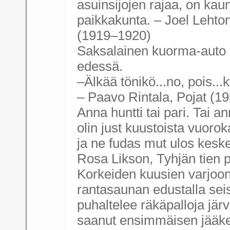
asuinsijojen rajaa, on kaun
paikkakunta. – Joel Lehto
(1919–1920)
Saksalainen kuorma-auto 
edessä.
–Älkää tönikö...no, pois...kyn
– Paavo Rintala, Pojat (1
Anna huntti tai pari. Tai a
olin just kuustoista vuoro
ja ne fudas mut ulos keske
Rosa Likson, Tyhjän tien pa
Korkeiden kuusien varjoo
rantasaunan edustalla sei
puhaltelee räkäpalloja jär
saanut ensimmäisen jääk