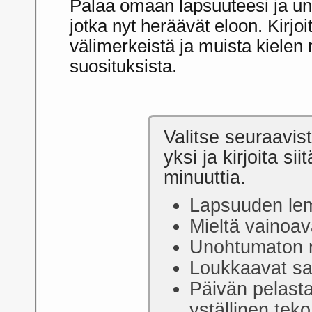
Palaa omaan lapsuuteesi ja un
jotka nyt heräävät eloon. Kirjoi
välimerkeistä ja muista kielen 
suosituksista.
Valitse seuraavist
yksi ja kirjoita si
minuuttia.
Lapsuuden le
Mieltä vainoa
Unohtumaton 
Loukkaavat sa
Päivän pelast
yställinen teko