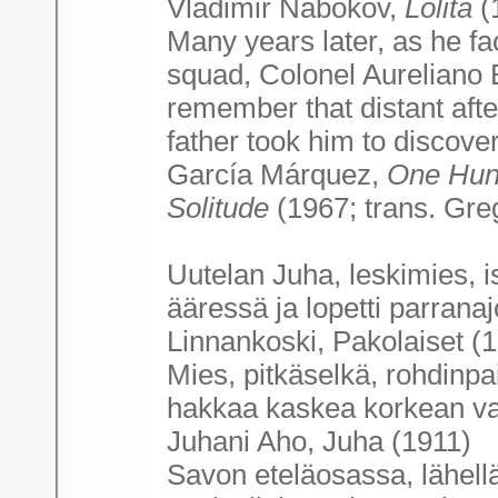
Vladimir Nabokov,
Lolita
(
Many years later, as he fac
squad, Colonel Aureliano
remember that distant aft
father took him to discove
García Márquez,
One Hund
Solitude
(1967; trans. Gr
Uutelan Juha, leskimies, i
ääressä ja lopetti parran
Linnankoski, Pakolaiset (
Mies, pitkäselkä, rohdinpai
hakkaa kaskea korkean vaa
Juhani Aho, Juha (1911)
Savon eteläosassa, lähell