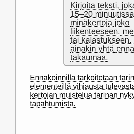
Kirjoita teksti, jo
15–20 minuutissa.
minäkertoja joko
liikenteeseen, m
tai kalastukseen.
ainakin yhtä
enna
takaumaa
.
Ennakoinnilla tarkoitetaan tarin
elementeillä vihjausta tulevast
kertojan muistelua tarinan ny
tapahtumista.