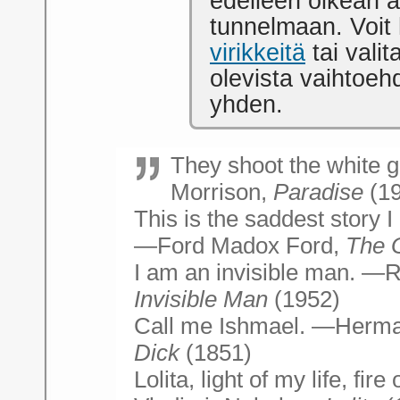
edelleen oikean a
tunnelmaan. Voit 
virikkeitä
tai valita
olevista vaihtoeh
yhden.
They shoot the white gi
Morrison,
Paradise
(19
This is the saddest story 
—Ford Madox Ford,
The 
I am an invisible man. —R
Invisible Man
(1952)
Call me Ishmael. —Herma
Dick
(1851)
Lolita, light of my life, fir