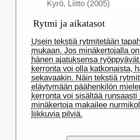
Kyrö, Liitto (2005)
Rytmi ja aikatasot
Usein tekstiä rytmitetään tapa
mukaan. Jos minäkertojalla on 
hänen ajatuksensa ryöppyävät 
kerronta voi olla katkonaista, 
sekavaakin. Näin tekstiä rytmi
eläytymään päähenkilön mielen
kerronta voi sisältää runsaasti
minäkertoja makailee nurmikolla
liikkuvia pilviä.