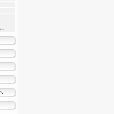
ita
YÄ