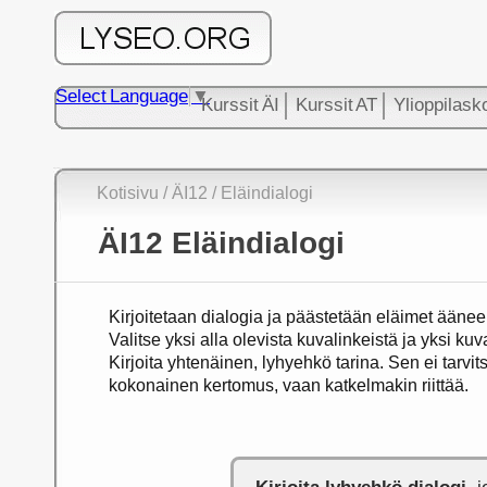
Select Language
▼
Kurssit ÄI
Kurssit AT
Ylioppilask
Kotisivu
/ ÄI12
/ Eläindialogi
ÄI12 Eläindialogi
Kirjoitetaan dialogia ja päästetään eläimet äänee
Valitse yksi alla olevista kuvalinkeistä ja yksi kuv
Kirjoita yhtenäinen, lyhyehkö tarina. Sen ei tarvits
kokonainen kertomus, vaan katkelmakin riittää.