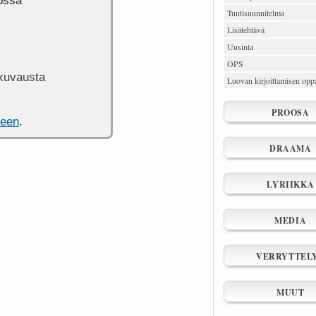
jossa
Tuntisuunnitelma
Lisätehtävä
Uusinta
OPS
kuvausta
Luovan kirjoittamisen oppa
PROOSA
een
.
DRAAMA
LYRIIKKA
MEDIA
VERRYTTEL
MUUT