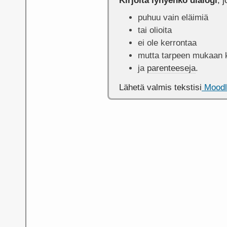
Kirjoita lyhyehkö dialogi
, 
puhuu vain eläimiä
tai olioita
ei ole kerrontaa
mutta tarpeen mukaan 
ja
parenteeseja
.
Lähetä valmis tekstisi
Moodl