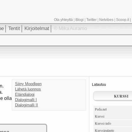
Ota yhteyttä
|
Blogi
|
Twitter
|
Netvibes
|
Scoop.it
|
oe
Tentit
Kirjoitelmat
© Mika Auramo
Siirry Moodleen
Latautuu
n.
Lähetä luonnos
a.
Eläindialogi
KURSSI
e olla
Dialogimalli I
Dialogimalli II
Peda.net
Kurssi
Kurssi-info
Kurssipalaute