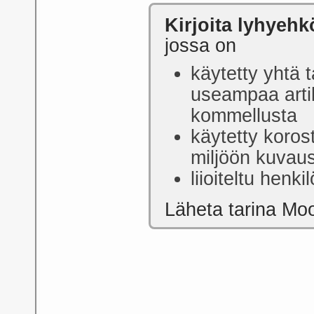
Kirjoita lyhyehk
jossa on
käytetty yhtä t
useampaa arti
kommellusta
käytetty korost
miljöön kuvau
liioiteltu henk
Läheta tarina Mo