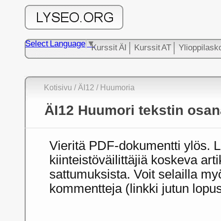
Select Language
▼
Kurssit ÄI
Kurssit AT
Ylioppilask
Kotisivu
/ ÄI12
/ Huumoria
ÄI12 Huumori tekstin osan
Vieritä PDF-dokumentti ylös.
kiinteistöväilittäjiä koskeva art
sattumuksista. Voit selailla my
kommentteja (linkki jutun lopu