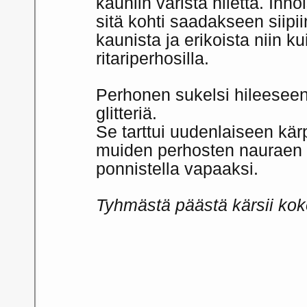
kauniin väristä hilettä. Inn
sitä kohti saadakseen siipii
kaunista ja erikoista niin ku
ritariperhosilla.
Perhonen sukelsi hileeseen,
glitteriä.
Se tarttui uudenlaiseen kär
muiden perhosten nauraen s
ponnistella vapaaksi.
Tyhmästä päästä kärsii kok