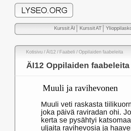
Kurssit ÄI
Kurssit AT
Ylioppilask
Kotisivu
/ ÄI12
/
Faabeli
/ Oppilaiden faabeleita
ÄI12 Oppilaiden faabeleita
Muuli ja ravihevonen
Muuli veti raskasta tiilikuo
joka päivä raviradan ohi. J
kerta se pysähtyi katsoma
uljaita ravihevosia ja haave