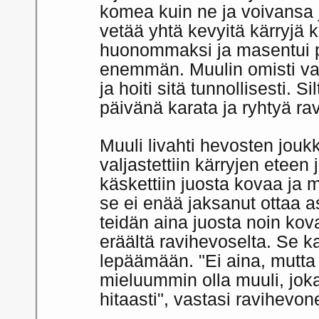
komea kuin ne ja voivansa 
vetää yhtä kevyitä kärryjä k
huonommaksi ja masentui p
enemmän. Muulin omisti van
ja hoiti sitä tunnollisesti. S
päivänä karata ja ryhtyä ra
Muuli livahti hevosten jouk
valjastettiin kärryjen eteen 
käskettiin juosta kovaa ja 
se ei enää jaksanut ottaa a
teidän aina juosta noin kov
eräältä ravihevoselta. Se ka
lepäämään. "Ei aina, mutta 
mieluummin olla muuli, jok
hitaasti", vastasi ravihevon