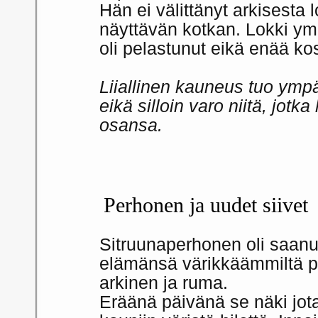
Hän ei välittänyt arkisesta
näyttävän kotkan. Lokki ym
oli pelastunut eikä enää ko
Liiallinen kauneus tuo ympär
eikä silloin varo niitä, jot
osansa.
Perhonen ja uudet siivet
Sitruunaperhonen oli saanu
elämänsä värikkäämmiltä p
arkinen ja ruma.
Eräänä päivänä se näki jotai