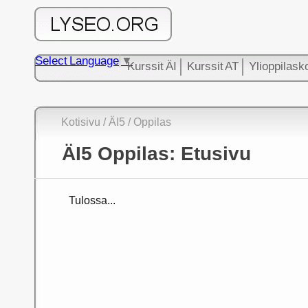
Select Language
▼
Kurssit ÄI
Kurssit AT
Ylioppilask
Kotisivu
/
ÄI5
/ Oppilas
ÄI5 Oppilas: Etusivu
Tulossa...