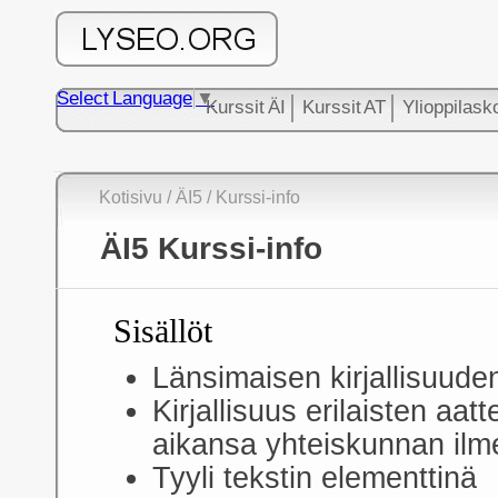
Select Language
▼
Kurssit ÄI
Kurssit AT
Ylioppilask
Kotisivu
/
ÄI5
/ Kurssi-info
ÄI5 Kurssi-info
Sisällöt
Länsimaisen kirjallisuuden
Kirjallisuus erilaisten aatt
aikansa yhteiskunnan ilm
Tyyli tekstin elementtinä