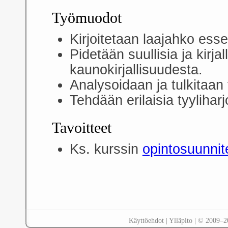
Työmuodot
Kirjoitetaan laajahko ess
Pidetään suullisia ja kirjal
kaunokirjallisuudesta.
Analysoidaan ja tulkitaan f
Tehdään erilaisia tyyliharj
Tavoitteet
Ks. kurssin
opintosuunni
Käyttöehdot
|
Ylläpito
| © 2009–