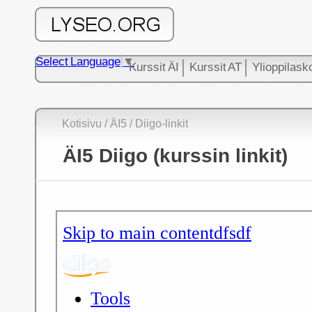
Select Language
▼
Kurssit ÄI
Kurssit AT
Ylioppilask
Kotisivu
/
ÄI5
/ Diigo-linkit
ÄI5 Diigo (kurssin linkit)