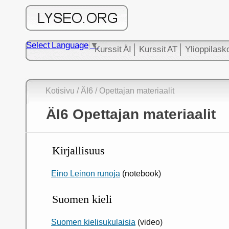
Select Language
▼
Kurssit ÄI
Kurssit AT
Ylioppilask
Kotisivu
/ ÄI6 / Opettajan materiaalit
ÄI6 Opettajan materiaalit
Kirjallisuus
Eino Leinon runoja
(notebook)
Suomen kieli
Suomen kielisukulaisia
(video)