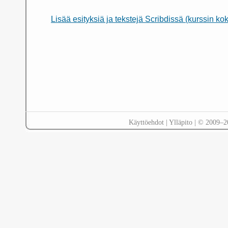
Lisää esityksiä ja tekstejä Scribdissä (kurssin ko
Käyttöehdot
|
Ylläpito
| © 2009–