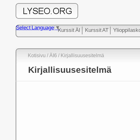
Select Language
▼
Kurssit ÄI
Kurssit AT
Ylioppilask
Kotisivu
/
ÄI6
/ Kirjallisuusesitelmä
Kirjallisuusesitelmä