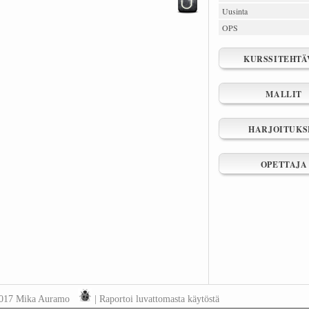
Uusinta
OPS
KURSSITEHTÄ
MALLIT
HARJOITUKS
OPETTAJA
2017 Mika Auramo
|
Raportoi luvattomasta käytöstä