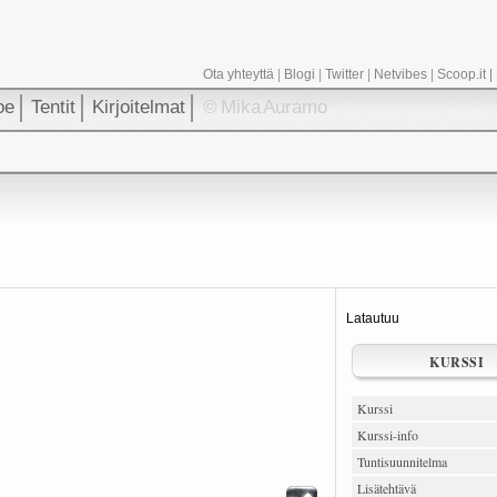
Ota yhteyttä
|
Blogi
|
Twitter
|
Netvibes
|
Scoop.it
|
oe
Tentit
Kirjoitelmat
© Mika Auramo
Latautuu
KURSSI
Kurssi
Kurssi-info
Tuntisuunnitelma
Lisätehtävä