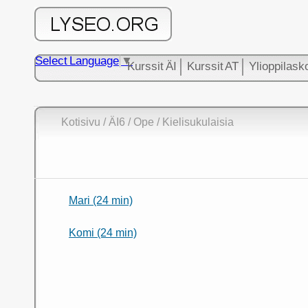
Select Language
▼
Kurssit ÄI
Kurssit AT
Ylioppilask
Kotisivu
/ ÄI6 / Ope / Kielisukulaisia
Mari (24 min)
Komi (24 min)