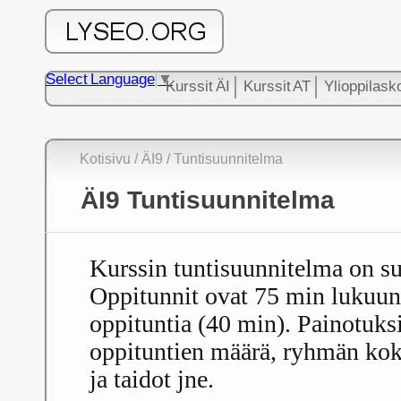
Select Language
▼
Kurssit ÄI
Kurssit AT
Ylioppilask
Kotisivu /
ÄI9
/ Tuntisuunnitelma
ÄI9 Tuntisuunnitelma
Kurssin tuntisuunnitelma on su
Oppitunnit ovat 75 min lukuun
oppituntia (40 min). Painotuksi
oppituntien määrä, ryhmän koko
ja taidot jne.