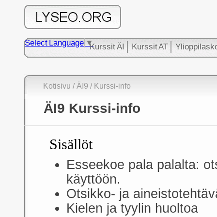
Select Language
▼
Kurssit ÄI
Kurssit AT
Ylioppilask
Kotisivu
/ ÄI9
/ Kurssi-info
ÄI9 Kurssi-info
Sisällöt
Esseekoe pala palalta: ot
käyttöön.
Otsikko- ja aineistotehtäv
Kielen ja tyylin huoltoa