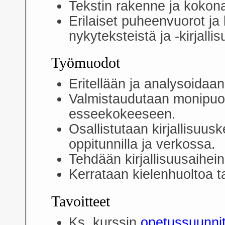
Tekstin rakenne ja kokon
Erilaiset puheenvuorot ja
nykyteksteistä ja -kirjalli
Työmuodot
Eritellään ja analysoidaan
Valmistaudutaan monipuoli
esseekokeeseen.
Osallistutaan kirjallisuus
oppitunnilla ja verkossa.
Tehdään kirjallisuusaihei
Kerrataan kielenhuoltoa 
Tavoitteet
Ks. kurssin
opetussuunni