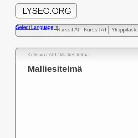
Select Language
▼
Kurssit ÄI
Kurssit AT
Ylioppilask
Kotisivu
/ ÄI9 / Malliesitelmä
Malliesitelmä