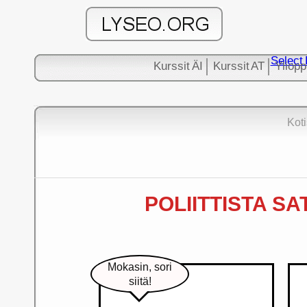
Select
Kurssit ÄI
Kurssit AT
Yliopp
Koti
POLIITTISTA SAT
Mokasin, sori
siitä!