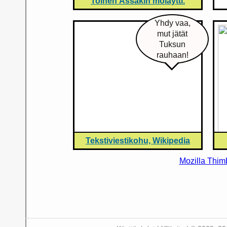
Toinen Ässäkin möläytti.
Yhdy vaa,
mut jätät
Tuksun
rauhaan!
Tekstiviestikohu, Wikipedia
Mozilla Thim