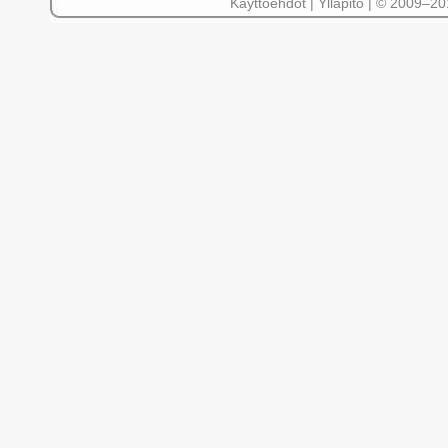
Käyttöehdot
|
Ylläpito
| © 2009–2