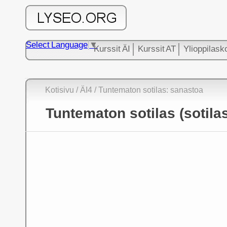
Select Language
▼
Kurssit ÄI
Kurssit AT
Ylioppilask
Kotisivu
/
ÄI4
/ Tuntematon sotilas: sanastoa
Tuntematon sotilas (sotila