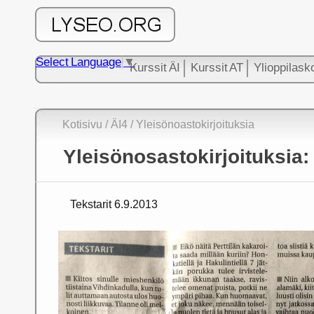
Select Language
▼
Kurssit ÄI
Kurssit AT
Ylioppilask
Kotisivu
/
ÄI4
/ Yleisönoastokirjoituksia
Yleisönosastokirjoituksia:
Tekstarit 6.9.2013