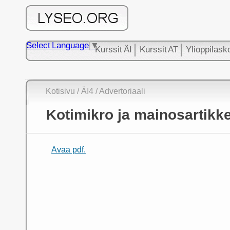
Select Language
▼
Kurssit ÄI
Kurssit AT
Ylioppilask
Kotisivu
/
ÄI4
/
Advertoriaali
Kotimikro ja mainosartikke
Avaa pdf.