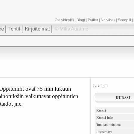
Ota yhteyttä
|
Blogi
|
Twitter
|
Netvibes
|
Scoop.it
|
oe
Tentit
Kirjoitelmat
© Mika Auramo
Latautuu
 Oppitunnit ovat 75 min lukuun
inotuksiin vaikuttavat oppituntien
KURSSI
taidot jne.
Kurssi
Kurssi-info
Tuntisuunnitelma
Lisätehtävä