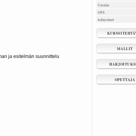
Uusinta
OPS
todaysmeet
KURSSITEHTÄ
MALLIT
lman ja esitelmän suunnittelu
HARJOITUKS
OPETTAJA