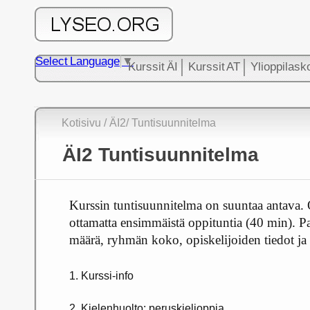
Select Language
▼
Kurssit ÄI
Kurssit AT
Ylioppilask
Kotisivu
/
ÄI2
/ Tuntisuunnitelma
ÄI2 Tuntisuunnitelma
Kurssin tuntisuunnitelma on suuntaa antava.
ottamatta ensimmäistä oppituntia (40 min). Pa
määrä, ryhmän koko, opiskelijoiden tiedot ja 
1. Kurssi-info
2. Kielenhuolto: peruskielioppia