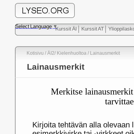
Select Language
▼
Kurssit ÄI
Kurssit AT
Ylioppilask
Kotisivu
/
ÄI2
/
Kielenhuoltoa
/ Lainausmerkit
Lainausmerkit
Merkitse lainausmerkit
tarvitta
Kirjoita tehtävän alla olevaan 
esimerkkivirke tai -virkkeet oi