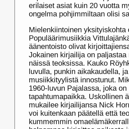
erilaiset asiat kuin 20 vuotta
ongelma pohjimmiltaan olisi s
Mielenkiintoinen yksityiskohta 
Populäärimusiikkia Vittulajänkä
äänentoisto olivat kirjoittajien
Jokainen kirjailija on paljasta
näissä teoksissa. Kauko Röyh
luvulla, punkin aikakaudella, ja
musiikkityylistä innostunut. Mik
1960-luvun Pajalassa, joka on
tapahtumapaikka. Uskollinen ä
mukailee kirjailijansa Nick Ho
voi kuitenkaan päätellä että teo
kummemmin omaelämäkerrallisi