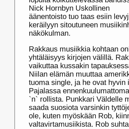
Nick Hornbyn Uskollinen
äänentoisto tuo taas esiin levy
keräilyyn sitoutuneen musiikin
näkökulman.
Rakkaus musiikkia kohtaan onk
yhtäläisyys kirjojen välillä. R
vaikuttaa kussakin tapauksessa 
Niilan elämän muuttaa amerikk
tuoma single, ja he ovat hyvin 
Pajalassa ennenkuulumattomast
`n` rollista. Punkkari Väldelle
saada suosiota varsinkin tyttö
ole, kuten myöskään Rob, kiin
valtavirtamusiikista. Rob suhta