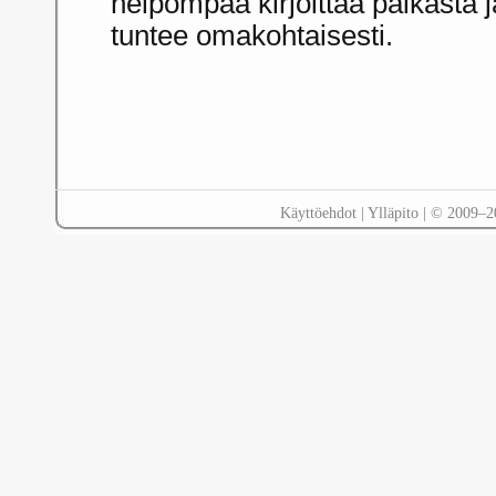
helpompaa kirjoittaa paikasta 
tuntee omakohtaisesti.
Käyttöehdot
|
Ylläpito
| © 2009–