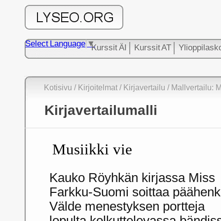
Select Language
▼
Kurssit ÄI
Kurssit AT
Ylioppilask
Kotisivu
/
Kirjoitelmat
/
Kirjavertailu
/ Mallvertailu: M
Kirjavertailumalli
Musiikki vie
Kauko Röyhkän kirjassa Miss
Farkku-Suomi soittaa päähenk
Välde menestyksen portteja
lopulta kolkuttelevassa bändis