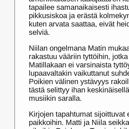
tapailee samanaikaisesti ihas
pikkusiskoa ja erästä kolmeky
kuten arvata saattaa, eivät hei
selviä.
Niilan ongelmana Matin mukaan
rakastuu vääriin tyttöihin, jotk
Matillakaan ei varsinaista tytt
lupaavaltakin vaikuttanut suhde
Poikien välinen ystävyys rakoi
tästä selittyy ihan keskinäisell
musiikin saralla.
Kirjojen tapahtumat sijoittuvat
paikkoihin. Matti ja Niila seikk