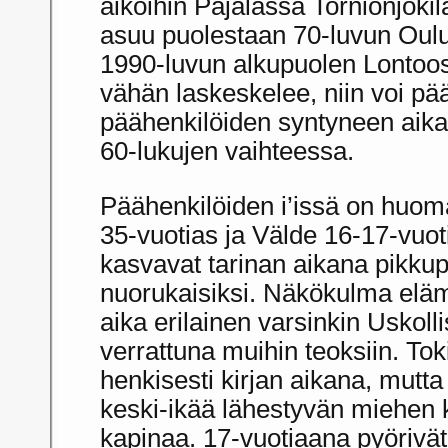
aikoihin Pajalassa Tornionjoki
asuu puolestaan 70-luvun Oul
1990-luvun alkupuolen Lontoos
vähän laskeskelee, niin voi pää
päähenkilöiden syntyneen aika 
60-lukujen vaihteessa.
Päähenkilöiden i’issä on huoma
35-vuotias ja Välde 16-17-vuoti
kasvavat tarinan aikana pikkupo
nuorukaisiksi. Näkökulma elä
aika erilainen varsinkin Uskol
verrattuna muihin teoksiin. To
henkisesti kirjan aikana, mut
keski-ikää lähestyvän miehen 
kapinaa. 17-vuotiaana pyörivät