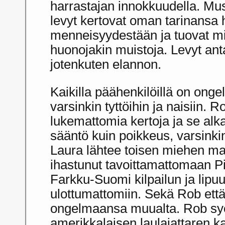
harrastajan innokkuudella. Mu
levyt kertovat oman tarinansa
menneisyydestään ja tuovat m
huonojakin muistoja. Levyt an
jotenkuten elannon.
Kaikilla päähenkilöillä on ong
varsinkin tyttöihin ja naisiin. R
lukemattomia kertoja ja se al
sääntö kuin poikkeus, varsinki
Laura lähtee toisen miehen ma
ihastunut tavoittamattomaan Pi
Farkku-Suomi kilpailun ja lipu
ulottumattomiin. Sekä Rob että
ongelmaansa muualta. Rob sy
amerikkalaisen laulajattaren k