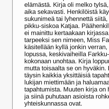
elämästä. Kirja oli melko tylsä,
aika sekavasti. Henkilöistä käy
sukunimeä tai lyhennettä siitä
pikku-siskoa Katjaa. Päähenki
ei mainittu kertaakaan kirjassa. 
tarpeeksi sen nimeen, Miss F
käsitellään kyllä jonkin verran,
lopussa, keskivaiheilla Farkk
kokonaan unohtaa. Kirja loppu
mutta toisaalta se on hyväkin. 
täysin kaikkia yksittäisiä tapa
lukijan miettimään ja haluamaa
tapahtumista. Muuten kirja on 
ja siinä puhutaan asioista rohk
yhteiskunnassa ovat.