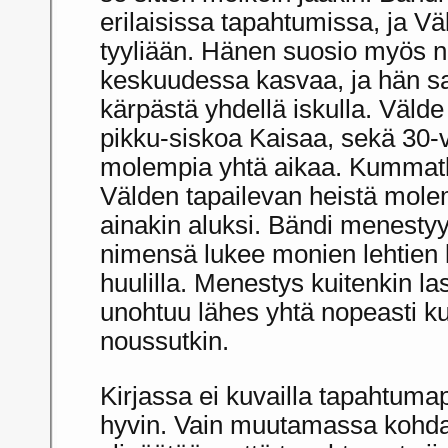
erilaisissa tapahtumissa, ja 
tyyliään. Hänen suosio myös na
keskuudessa kasvaa, ja hän sa
kärpästä yhdellä iskulla. Väld
pikku-siskoa Kaisaa, sekä 30-
molempia yhtä aikaa. Kummatk
Välden tapailevan heistä mole
ainakin aluksi. Bändi menestyy 
nimensä lukee monien lehtien 
huulilla. Menestys kuitenkin l
unohtuu lähes yhtä nopeasti ku
noussutkin.
Kirjassa ei kuvailla tapahtuma
hyvin. Vain muutamassa kohd