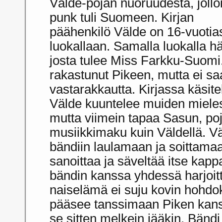
Välde-pojan nuoruudesta, jollo
punk tuli Suomeen. Kirjan
päähenkilö Välde on 16-vuotias
luokallaan. Samalla luokalla 
josta tulee Miss Farkku-Suomi.
rakastunut Pikeen, mutta ei sa
vastarakkautta. Kirjassa käsite
Välde kuuntelee muiden mielest
mutta viimein tapaa Sasun, po
musiikkimaku kuin Väldellä. 
bändiin laulamaan ja soittama
sanoittaa ja säveltää itse kappal
bändin kanssa yhdessä harjoit
naiselämä ei suju kovin hohdo
pääsee tanssimaan Piken kanss
se sitten melkein jääkin. Bänd