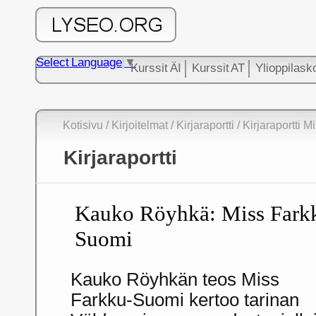
Select Language
▼
Kurssit ÄI
Kurssit AT
Ylioppilask
Kotisivu
/
Kirjoitelmat
/
Kirjaraportti
/ Kirjaraportti 
Kirjaraportti
Kauko Röyhkä: Miss Fark
Suomi
Kauko Röyhkän teos Miss
Farkku-Suomi kertoo tarinan