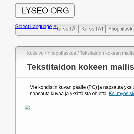
Select Language
▼
Kurssit ÄI
Kurssit AT
Ylioppilask
Kotisivu
/
Ylioppilaskoe
/ Teksitaidon kokeen mallisi
Tekstitaidon kokeen malli
Vie kohdistin kuvan päälle (PC) ja napsauta yksittäi
napsauta kuvaa ja yksittäistä ohjetta.
Ks. myös si