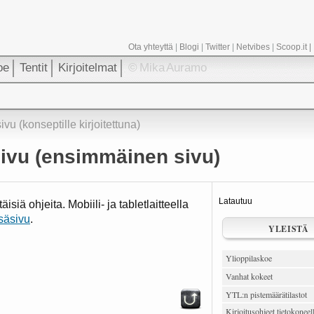
Ota yhteyttä
|
Blogi
|
Twitter
|
Netvibes
|
Scoop.it
|
oe
Tentit
Kirjoitelmat
© Mika Auramo
vu (konseptille kirjoitettuna)
sivu (ensimmäinen sivu)
Latautuu
siä ohjeita. Mobiili- ja tabletlaitteella
säsivu
.
YLEISTÄ
Ylioppilaskoe
Vanhat kokeet
YTL:n pistemäärätilastot
Kirjoitusohjeet tietokoneel