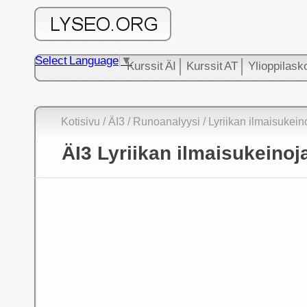
Select Language
▼
Kurssit ÄI
Kurssit AT
Ylioppilask
Kotisivu
/
ÄI3
/ Runoanalyysi / Lyriikan ilmaisukein
ÄI3 Lyriikan ilmaisukeinoj