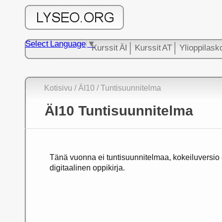
Select Language
▼
Kurssit ÄI
Kurssit AT
Ylioppilask
Kotisivu /
ÄI10
/ Tuntisuunnitelma
ÄI10 Tuntisuunnitelma
Tänä vuonna ei tuntisuunnitelmaa, kokeiluversio
digitaalinen oppikirja.