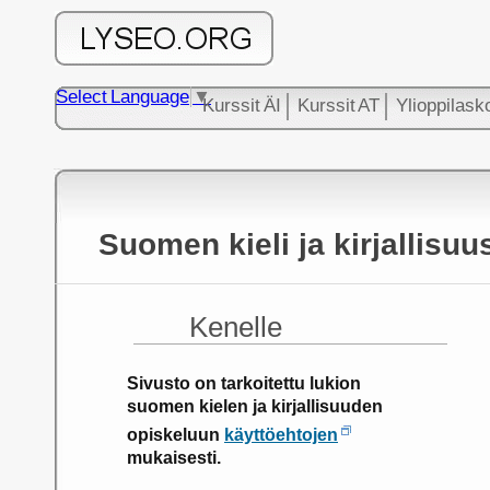
Select Language
▼
Kurssit ÄI
Kurssit AT
Ylioppilask
Suomen kieli ja kirjallisuus
Kenelle
Sivusto on tarkoitettu lukion
suomen kielen ja kirjallisuuden
opiskeluun
käyttöehtojen
mukaisesti.