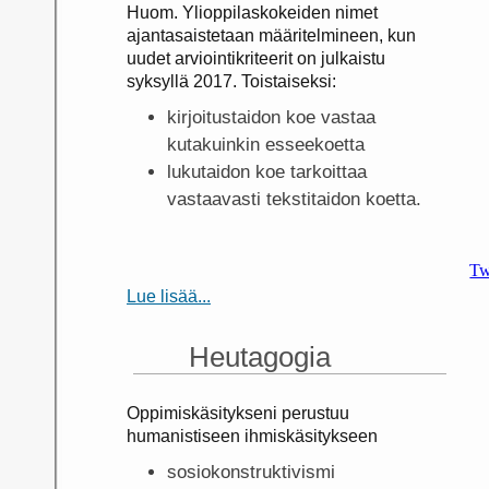
Huom. Ylioppilaskokeiden nimet
ajantasaistetaan määritelmineen, kun
uudet arviointikriteerit on julkaistu
syksyllä 2017. Toistaiseksi:
kirjoitustaidon koe vastaa
kutakuinkin esseekoetta
lukutaidon koe tarkoittaa
vastaavasti tekstitaidon koetta.
Tw
Lue lisää...
Heutagogia
Oppimiskäsitykseni perustuu
humanistiseen ihmiskäsitykseen
sosiokonstruktivismi