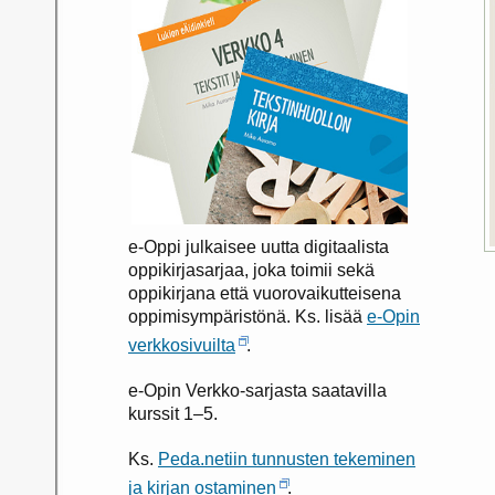
e-Oppi julkaisee uutta digitaalista
oppikirjasarjaa, joka toimii sekä
oppikirjana että vuorovaikutteisena
oppimisympäristönä. Ks. lisää
e-Opin
verkkosivuilta
.
e-Opin Verkko-sarjasta saatavilla
kurssit 1–5.
Ks.
Peda.netiin tunnusten tekeminen
ja kirjan ostaminen
.