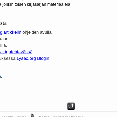
 jonkin toisen kirjasarjan materiaaleja
sta
giartikkelin
ohjeiden avulla.
kaan.
lla.
väkirjatehtävässä
tuksessa
Lyseo.org Blogin
a
.
2017 Mika Auramo
|
Raportoi luvattomasta käytöstä