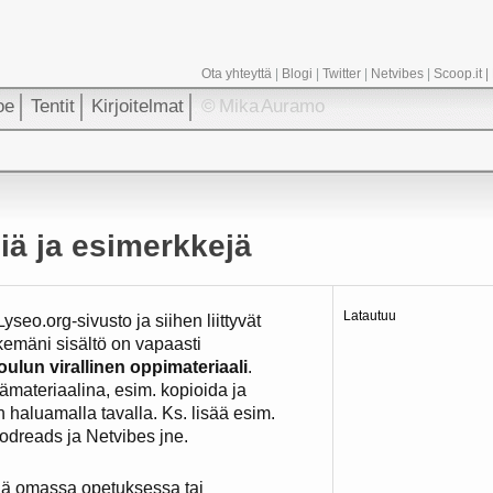
Ota yhteyttä
|
Blogi
|
Twitter
|
Netvibes
|
Scoop.it
|
oe
Tentit
Kirjoitelmat
© Mika Auramo
ä ja esimerkkejä
Latautuu
seo.org-sivusto ja siihen liittyvät
ekemäni sisältö on vapaasti
ulun virallinen oppimateriaali
.
sämateriaalina, esim. kopioida ja
n haluamalla tavalla. Ks. lisää esim.
oodreads ja Netvibes jne.
ttää omassa opetuksessa tai