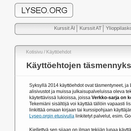
Kurssit ÄI
Kurssit AT
Ylioppilask
Kotisivu
/ Käyttöehdot
Käyttöehtojen täsmennyksi
Syksyllä 2014 käyttöehdot ovat täsmentyneet, ja Ly
alisivustot ja muissa julkaisupalveluissa oleva t
käytettävissä lukioissa, joissa
Verkko-sarja on ko
Tekemiäni sisältöjä voi käyttää tällöin vapaasti li
linkittää omaan kirjaan tai kurssipohjaan käyttäjä
Lyseo.orgin etusivulla
linkitetyt palvelut, esim. G
Kiellettyä sen sijaan on ilman tekijän lupaa käy