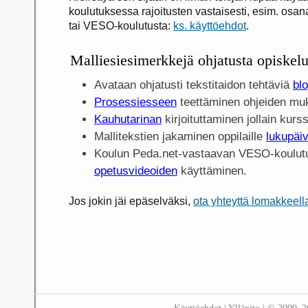
koulutuksessa rajoitusten vastaisesti, esim. osana
tai VESO-koulutusta:
ks. käyttöehdot
.
Malliesiesimerkkejä ohjatusta opiskelu
Avataan ohjatusti tekstitaidon tehtäviä
blo
Prosessiesseen
teettäminen ohjeiden mu
Kauhutarinan
kirjoituttaminen jollain kurssi
Mallitekstien jakaminen oppilaille
lukupäi
Koulun Peda.net-vastaavan VESO-koulu
opetusvideoiden
käyttäminen.
Jos jokin jäi epäselväksi,
ota yhteyttä lomakkeell
Käyttöehdot
|
Ylläpito
| © 2009–