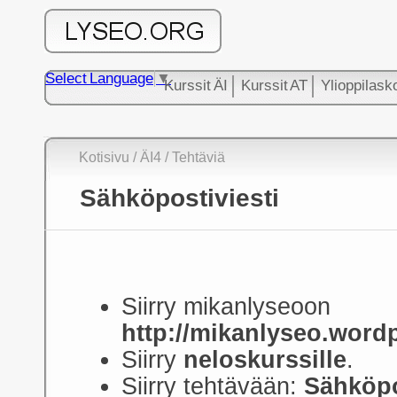
Select Language
▼
Kurssit ÄI
Kurssit AT
Ylioppilask
Kotisivu
/
ÄI4
/ Tehtäviä
Sähköpostiviesti
Siirry mikanlyseoon
http://mikanlyseo.word
Siirry
neloskurssille
.
Siirry tehtävään:
Sähköpo